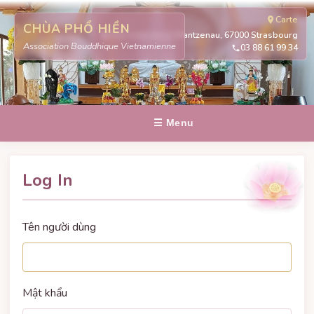
Carte
CHÙA PHỔ HIỀN
311 route de la Wantzenau, 67000 Strasbourg
Association Bouddhique Vietnamienne
03 88 61 99 34
☰ Menu
Log In
Tên người dùng
Mật khẩu