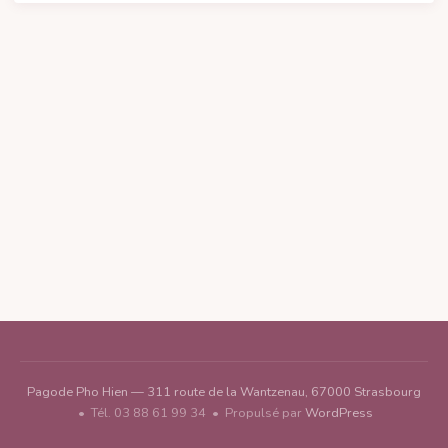
Pagode Pho Hien — 311 route de la Wantzenau, 67000 Strasbourg
• Tél. 03 88 61 99 34 • Propulsé par
WordPress