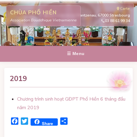
Carte
CHÙA PHỔ HIỀN
311 route de la Wantzenau, 67000 Strasbourg
Association Bouddhique Vietnamienne
03 88 61 99 34
☰ Menu
2019
Chương trình sinh hoạt GĐPT Phổ Hiền 6 tháng đầu
năm 2019
Facebook
Twitter
Share
Share