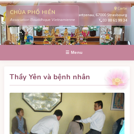
Carte
CHÙA PHỔ HIỀN
311 route de la Wantzenau, 67000 Strasbourg
Association Bouddhique Vietnamienne
03 88 61 99 34
☰ Menu
Thầy Yên và bệnh nhân