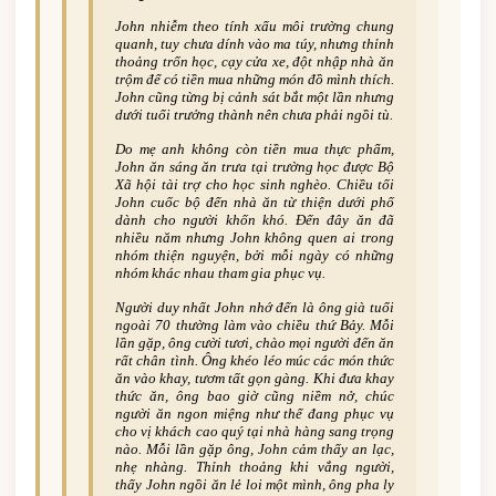
John nhiễm theo tính xấu môi trường chung
quanh, tuy chưa dính vào ma túy, nhưng thỉnh
thoảng trốn học, cạy cửa xe, đột nhập nhà ăn
trộm để có tiền mua những món đồ mình thích.
John cũng từng bị cảnh sát bắt một lần nhưng
dưới tuổi trưởng thành nên chưa phải ngồi tù.
Do mẹ anh không còn tiền mua thực phẩm,
John ăn sáng ăn trưa tại trường học được Bộ
Xã hội tài trợ cho học sinh nghèo. Chiều tối
John cuốc bộ đến nhà ăn từ thiện dưới phố
dành cho người khốn khó. Đến đây ăn đã
nhiều năm nhưng John không quen ai trong
nhóm thiện nguyện, bởi mỗi ngày có những
nhóm khác nhau tham gia phục vụ.
Người duy nhất John nhớ đến là ông già tuổi
ngoài 70 thường làm vào chiều thứ Bảy. Mỗi
lần gặp, ông cười tươi, chào mọi người đến ăn
rất chân tình. Ông khéo léo múc các món thức
ăn vào khay, tươm tất gọn gàng. Khi đưa khay
thức ăn, ông bao giờ cũng niềm nở, chúc
người ăn ngon miệng như thể đang phục vụ
cho vị khách cao quý tại nhà hàng sang trọng
nào. Mỗi lần gặp ông, John cảm thấy an lạc,
nhẹ nhàng. Thỉnh thoảng khi vắng người,
thấy John ngồi ăn lẻ loi một mình, ông pha ly