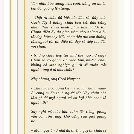
Vẫn nhìn bức tượng mỉm cười, dáng an nhiên
bất động, ông lên tiếng:
– Thật ra cháu đã biết bắt đầu rồi đấy chứ.
Cách đây 1 tháng, cháu biết bắt đầu bằng
nhận thức rằng mình phải làm người tốt.
Chính điều ấy đã gieo mầm cho những điều
tốt đẹp hôm nay. Nếu cháu tiếp tục con đường
làm người tốt thì điều tốt đẹp sẽ tiếp tục đến
với cháu.
-­ Nhưng cháu tiếp tục như thế nào hở ông?
Cháu sẽ cố gắng xin việc làm, nhưng cháu
không có kinh nghiệm gì. Ai sẽ mướn một
người từng ở tù như cháu?
Nhẹ nhàng, ông Cool khuyên:
-­ Cháu hãy cố gắng kiếm việc làm hàng ngày.
Ai cũng muốn thuê người tốt. Vậy cháu nên
làm gì để mọi người có cơ hội biết cháu là
người tốt?
Suy nghĩ một lúc lâu, John lên tiếng, giọng
vẫn còn rổn rảng, khô cứng của giới giang
hồ:
– Mỗi ngày ăn ở nhà ăn thiện nguyện, cháu sẽ