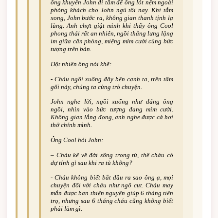
ông khuyên John đi tắm để ông lót nệm ngoài
phòng khách cho John ngủ tối nay. Khi tắm
xong, John bước ra, không gian thanh tịnh lạ
lùng. Anh chợt giật mình khi thấy ông Cool
phong thái rất an nhiên, ngồi thẳng lưng lặng
im giữa căn phòng, miệng mỉm cười cùng bức
tượng trên bàn.
Đột nhiên ông nói khẽ:
-­ Cháu ngồi xuống đây bên cạnh ta, trên tấm
gối này, chúng ta cùng trò chuyện.
John nghe lời, ngồi xuống như dáng ông
ngồi, nhìn vào bức tượng đang mỉm cười.
Không gian lắng đọng, anh nghe được cả hơi
thở chính mình.
Ông Cool hỏi John:
– Cháu kể về đời sống trong tù, thế cháu có
dự tính gì sau khi ra tù không?
-­ Cháu không biết bắt đầu ra sao ông ạ, mọi
chuyện đối với cháu như ngõ cụt. Cháu may
mắn được ban thiện nguyện giúp 6 tháng tiền
trọ, nhưng sau 6 tháng cháu cũng không biết
phải làm gì.