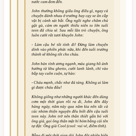
nước cam đem đến.
John thường không giấu ông điều gì, ngay cả
chuyện đánh nhau ở trường hay cạy xe ăn cắp
vặt bị cảnh sát bắt. Ông ngồi nghe chăm chú
gật gù, cám ơn người thiếu niên to lớn tuổi
teen đã chia sẻ. Sau mỗi lần trò chuyện, ông
luôn cười rất tươi khuyên John:
-­ Làm cậu bé tốt tính đi! Đừng làm chuyện
dính vào phiền phức nữa, khi đến tuổi trưởng
thành sẽ không tốt cho cháu.
John bản tính ương ngạnh, máu giang hồ ảnh
hưởng từ khu ghetto, cười lanh lảnh, chỉ vào
bắp tay cuồn cuộn, tự hào:
-­ Cháu mạnh, chắc như đá tảng. Không ai làm
gì được cháu đâu!
Không giống như những người khác đến dùng
cơm một thời gian rồi ra đi, John đến đây
hàng ngày, năm này qua năm kia nên tất cả
các nhóm thiện nguyện đều biết đến cậu tuổi
teen này. John trở nên thân thiết gắn bó với
ông già, gọi ông thân mật hí hỏm bằng cái tên
tự đặt: Ông già Cool (cool: vui vẻ, điềm tĩnh).
Bẵng đi một thời gian dài John đột nhiên biến