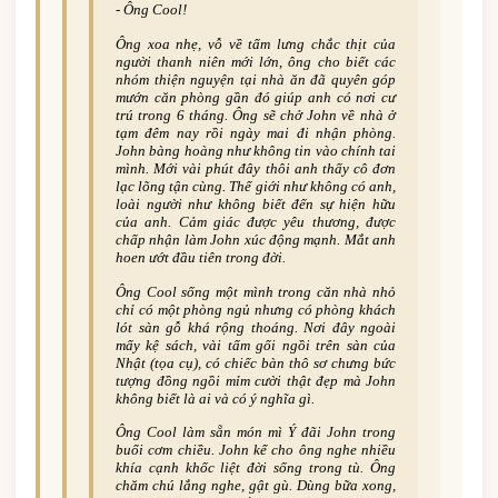
-­ Ông Cool!
Ông xoa nhẹ, vỗ về tấm lưng chắc thịt của
người thanh niên mới lớn, ông cho biết các
nhóm thiện nguyện tại nhà ăn đã quyên góp
mướn căn phòng gần đó giúp anh có nơi cư
trú trong 6 tháng. Ông sẽ chở John về nhà ở
tạm đêm nay rồi ngày mai đi nhận phòng.
John bàng hoàng như không tin vào chính tai
mình. Mới vài phút đây thôi anh thấy cô đơn
lạc lõng tận cùng. Thế giới như không có anh,
loài người như không biết đến sự hiện hữu
của anh. Cảm giác được yêu thương, được
chấp nhận làm John xúc động mạnh. Mắt anh
hoen ướt đầu tiên trong đời.
Ông Cool sống một mình trong căn nhà nhỏ
chỉ có một phòng ngủ nhưng có phòng khách
lót sàn gỗ khá rộng thoáng. Nơi đây ngoài
mấy kệ sách, vài tấm gối ngồi trên sàn của
Nhật (tọa cụ), có chiếc bàn thô sơ chưng bức
tượng đồng ngồi mỉm cười thật đẹp mà John
không biết là ai và có ý nghĩa gì.
Ông Cool làm sẵn món mì Ý đãi John trong
buổi cơm chiều. John kể cho ông nghe nhiều
khía cạnh khốc liệt đời sống trong tù. Ông
chăm chú lắng nghe, gật gù. Dùng bữa xong,