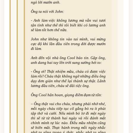
ngỏ lời mướn anh.
Ông ta nói với John:
-­ Anh làm việc không lương mà vẫn vui tươi
tận tình như thế thì tôi biết khi có lương anh
sẽ làm tốt hơn thế nữa.
John như không tin vào tai mình, vui mừng
cực độ khi lần đầu tiên trong đời được mướn
đi làm.
Anh đến vội nhà ông Cool báo tin. Gặp ông,
anh dang hai tay lên trời sung sướng hét to:
-­ Ông ơi! Thật nhiệm mầu, cháu có được việc
làm rồi! Cháu thật không ngờ những điều ông
dạy đơn giản như thế lại thành sự thật. Lãnh
lương đầu tiên, cháu sẽ đãi tiệc ông.
Ông Cool hân hoan, giọng điềm đạm từ tốn:
– Ông thật vui cho cháu, nhưng phải nhớ nhé,
mỗi ngày cháu tiếp tục cố gắng bỏ ra ít phút
tập thở và cười. Nếu mình bỏ lơ đi một ngày
thì sẽ từ từ thành hai ngày và rồi đánh mất
chính mình tự lúc nào. Điều mầu nhiệm cũng
sẽ biến mất. Thực hành trong mỗi ngày nhắc
nhở ta sống trong ý thức, nhắc nhở ta sống