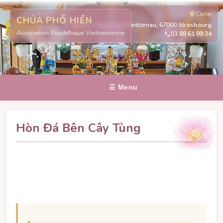
Carte
CHÙA PHỔ HIỀN
311 route de la Wantzenau, 67000 Strasbourg
Association Bouddhique Vietnamienne
03 88 61 99 34
☰ Menu
Hòn Đá Bên Cây Tùng