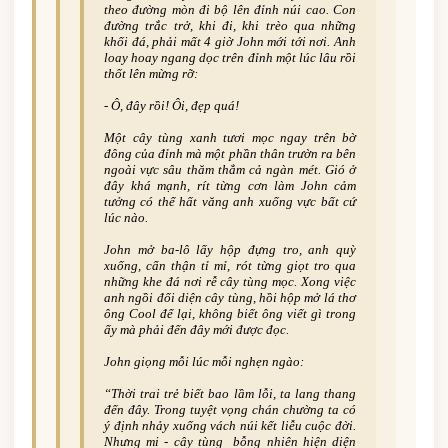
theo đường mòn đi bộ lên đỉnh núi cao. Con
đường trắc trở, khi đi, khi trèo qua những
khối đá, phải mất 4 giờ John mới tới nơi. Anh
loay hoay ngang dọc trên đỉnh một lúc lâu rồi
thốt lên mừng rỡ:
-­ Ô, đây rồi! Ôi, đẹp quá!
Một cây tùng xanh tươi mọc ngay trên bờ
đông của đỉnh mà một phần thân trườn ra bên
ngoài vực sâu thăm thẳm cả ngàn mét. Gió ở
đây khá mạnh, rít từng cơn làm John cảm
tưởng có thể hất văng anh xuống vực bất cứ
lúc nào.
John mở ba-­lô lấy hộp đựng tro, anh quỳ
xuống, cẩn thận tỉ mỉ, rót từng giọt tro qua
những khe đá nơi rễ cây tùng mọc. Xong việc
anh ngồi đối diện cây tùng, hồi hộp mở lá thơ
ông Cool để lại, không biết ông viết gì trong
ấy mà phải đến đây mới được đọc.
John giọng mỗi lúc mỗi nghẹn ngào:
“Thời trai trẻ biết bao lầm lỗi, ta lang thang
đến đây. Trong tuyệt vọng chán chường ta có
ý định nhảy xuống vách núi kết liễu cuộc đời.
Nhưng mi ­- cây tùng ­ bỗng nhiên hiện diện