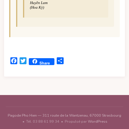
Huyền Lam
(Hoa Kỳ)
Facebook
Twitter
Share
Share
Pagode Pho Hien — 311 route de la Wantzenau, 67000 Strasbourg
• Tél. 03 88 61 99 34 • Propulsé par
WordPress