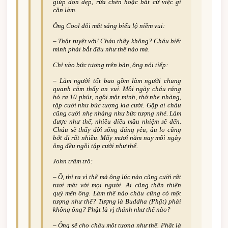
giúp dọn dẹp, rửa chén hoặc bất cứ việc gì
cần làm.
Ông Cool đôi mắt sáng biểu lộ niềm vui:
– Thật tuyệt vời! Cháu thấy không? Cháu biết
mình phải bắt đầu như thế nào mà.
Chỉ vào bức tượng trên bàn, ông nói tiếp:
– Làm người tốt bao gồm làm người chung
quanh cảm thấy an vui. Mỗi ngày cháu ráng
bỏ ra 10 phút, ngồi một mình, thở nhẹ nhàng,
tập cười như bức tượng kia cười. Gặp ai cháu
cũng cười nhẹ nhàng như bức tượng nhé. Làm
được như thế, nhiều điều mầu nhiệm sẽ đến.
Cháu sẽ thấy đời sống đáng yêu, âu lo cũng
bớt đi rất nhiều. Mấy mươi năm nay mỗi ngày
ông đều ngồi tập cười như thế.
John trầm trồ:
– Ồ, thì ra vì thế mà ông lúc nào cũng cười rất
tươi mát với mọi người. Ai cũng thân thiện
quý mến ông. Làm thế nào cháu cũng có một
tượng như thế? Tượng là Buddha (Phật) phải
không ông? Phật là vị thánh như thế nào?
– Ông sẽ cho cháu một tượng như thế. Phật là