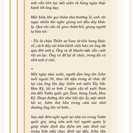
anh vẫn liên lạc mỗi tuần và hàng ngày thực
hành lời ông dạy.
Một hôm, khi gọi thăm như thường lệ, anh rất
ngạc nhiên khi nghe giọng nói đầu dây khác
lạ. Qua vài câu xã giao thăm hỏi, giọng người
lạ báo tin:
-­ Tôi là cháu Thiền sư Sota từ tiểu bang khác
về, cách đây vài hôm bệnh viện báo tin ông đã
qua đời anh ạ. Ông ra đi khuôn mặt vẫn cười
rất an lạc. Ông có để lại di chúc, trong đó có
nhờ anh tí việc.
*
Một ngày mùa xuân, người đàn ông tên John
tuổi ngoài 30, theo lời dặn trong di chúc để
lại của ông lão dạy thiền nơi miền Tây­ bắc
Hoa Kỳ, lái xe hơn 2 ngàn cây số xuôi Nam
tìm đến Vườn quốc gia Zion, bang Utah, Hoa
Kỳ. Đoạn đường dài như bất tận ấy, một mình
lái xe, John thả hồn trong cảm xúc nhớ
thương ông lão vô biên…
Sau một đêm nghỉ ngơi tại nhà trọ trong Vườn
quốc gia, sáng sớm anh hỏi người quản lý
giúp nhận định địa điểm tên một đỉnh núi
trong hơn mấy chục đỉnh tại đây, John lần