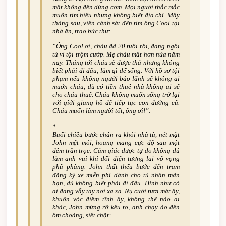
mất không đến dùng cơm. Mọi người thắc mắc
muốn tìm hiểu nhưng không biết địa chỉ. Mấy
tháng sau, viên cảnh sát đến tìm ông Cool tại
nhà ăn, trao bức thư:
“Ông Cool ơi, cháu đã 20 tuổi rồi, đang ngồi
tù vì tội trộm cướp. Mẹ cháu mất hơn nửa năm
nay. Tháng tới cháu sẽ được thả nhưng không
biết phải đi đâu, làm gì để sống. Với hồ sơ tội
phạm nếu không người bảo lãnh sẽ không ai
muớn cháu, dù có tiền thuê nhà không ai sẽ
cho cháu thuê. Cháu không muốn sống trở lại
với giới giang hồ để tiếp tục con đường cũ.
Cháu muốn làm người tốt, ông ơi!”.
*
Buổi chiều bước chân ra khỏi nhà tù, nét mặt
John mệt mỏi, hoang mang cực độ sau một
đêm trằn trọc. Cảm giác được tự do không đủ
làm anh vui khi đối diện tương lai vô vọng
phũ phàng. John thất thểu bước đến trạm
đăng ký xe miễn phí dành cho tù nhân mãn
hạn, dù không biết phải đi đâu. Hình như có
ai đang vẫy tay nơi xa xa. Nụ cười tươi mát ấy,
khuôn vóc điềm tĩnh ấy, không thể nào ai
khác, John mừng rỡ kêu to, anh chạy ào đến
ôm choàng, siết chặt: