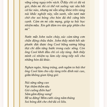
vững vàng ngay trên vách. Ở đây chỉ có đá và
gió, thân mi thì có thể rơi xuống vực sâu bất
cứ lúc nào, nhưng mi vẫn sống khỏe trên vùng
núi khắc nghiệt này, vẫn xanh, vẫn tươi mát
chở che soi bóng cho hòn đá thô cứng bên
cạnh. Cám ơn mi cứu mạng, giúp ta bài học
nhiệm mầu. Xin gởi đám tro tàn góp phần cho
mi”.
Nước mắt John tuôn chảy, xúc cảm từng cơn
chấn động châu thân. John thấy mình hết sức
phước đức được ông Cool bằng xương bằng
thịt chỉ dẫn từng bước trong cuộc sống. Còn
ông Cool khởi đầu chỉ có cây tùng. Anh thấy
mình có nhiệm vụ làm cây tùng tiếp nối cho
những hòn đá khác.
Nghẹn ngào, hùng tráng, anh ngâm to bài thơ
ông Cool làm cho cây tùng trên đỉnh núi cao,
giữa không gian lộng gió:
Núi sừng sững cao
Vực thăm thẳm sâu
Gió cuồng điên bạt!
Sấm gầm động vang!
Hề ta đứng! Mỉm cười cùng năm tháng
Soi bóng đời che chở đá cô liêu.