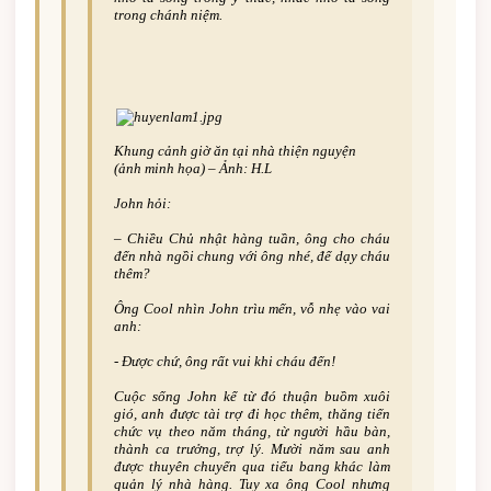
trong chánh niệm.
Khung cảnh giờ ăn tại nhà thiện nguyện
(ảnh minh họa) – Ảnh: H.L
John hỏi:
– Chiều Chủ nhật hàng tuần, ông cho cháu
đến nhà ngồi chung với ông nhé, để dạy cháu
thêm?
Ông Cool nhìn John trìu mến, vỗ nhẹ vào vai
anh:
-­ Được chứ, ông rất vui khi cháu đến!
Cuộc sống John kể từ đó thuận buồm xuôi
gió, anh được tài trợ đi học thêm, thăng tiến
chức vụ theo năm tháng, từ người hầu bàn,
thành ca trưởng, trợ lý. Mười năm sau anh
được thuyên chuyển qua tiểu bang khác làm
quản lý nhà hàng. Tuy xa ông Cool nhưng