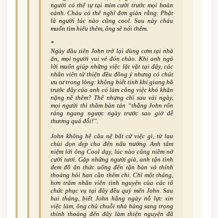
người có thể tự tại mỉm cười trước mọi hoàn
cảnh. Cháu có thể nghĩ đơn giản rằng: Phật
là người lúc nào cũng cool. Sau này cháu
muốn tìm hiểu thêm, ông sẽ nói thêm.
*
Ngày đầu tiên John trở lại dùng cơm tại nhà
ăn, mọi người vui vẻ đón chào. Khi anh ngỏ
lời muốn giúp những việc lặt vặt tại đây, các
nhân viên từ thiện đều đồng ý nhưng có chút
ưu tư trong lòng: không biết tính khí giang hồ
trước đây của anh có làm công việc khó khăn
nặng nề thêm? Thế nhưng chỉ sau vài ngày,
mọi người thì thầm bàn tán “thằng John rổn
rảng ngang ngược ngày trước sao giờ dễ
thương quá đỗi!”.
John không hề câu nệ bất cứ việc gì, từ lau
chùi dọn dẹp cho đến nấu nướng. Anh tâm
niệm lời ông Cool dạy, lúc nào cũng niềm nở
cười tươi. Gặp những người già, anh tận tình
đem đồ ăn thức uống đến tận bàn và thỉnh
thoảng hỏi han cần thêm chi. Chỉ một tháng,
hơn trăm nhân viên tình nguyện của các tổ
chức phục vụ tại đây đều quý mến John. Sau
hai tháng, biết John hằng ngày nỗ lực xin
việc làm, ông chủ chuỗi nhà hàng sang trọng
thỉnh thoảng đến đây làm thiện nguyện đã