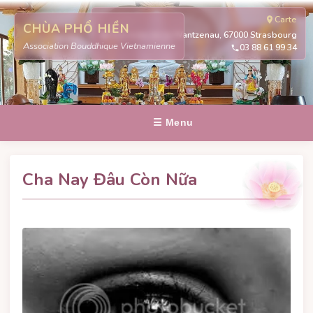
Carte
CHÙA PHỔ HIỀN
311 route de la Wantzenau, 67000 Strasbourg
Association Bouddhique Vietnamienne
03 88 61 99 34
☰ Menu
Cha Nay Đâu Còn Nữa