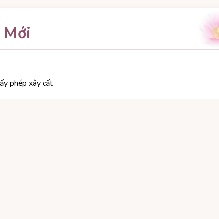
 Mới
ấy phép xây cất
ợng trưng để xây cất vĩnh viễn, tính ra 15
€
một tháng cứ mỗi 50
ứt sẽ ký trong tháng 9/2013. Đó là chùa Phổ Hiền ở Strasbourg
ợc thị xã Strasbourg hứa hẹn giúp cho quỹ xây chùa mới 10% tức
 trù là hai triệu euros). Ngoài ra, hội đồng tỉnh và hội đồng vùng
p phần mỗi hội đồng 10%, vị chi 20% (tức vào khoảng 400.000
€
).
ừ trước đến nay, có chùa nào ở hải ngoại lại được ưu đãi đến tầm
ền gần 3.078m2. Đă vậy lại có một người bạn Pháp ở sát bên,