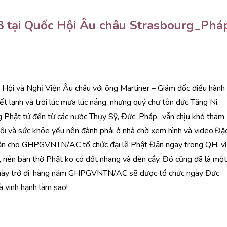
 tại Quốc Hội Âu châu Strasbourg_Phá
 Hội và Nghị Viện Âu châu với ông Martiner – Giám đốc điều hành
t lạnh và trời lúc mưa lúc nắng, nhưng quý chư tôn đức Tăng Ni,
g Phật tử đến từ các nước Thụy Sỹ, Đức, Pháp…vẫn chịu khó tham
tuổi và sức khỏe yếu nên đành phải ở nhà chờ xem hình và video.Đặ
uận cho GHPGVNTN/AC tổ chức đại lễ Phật Đản ngay trong QH, vì
, nên bàn thờ Phật ko có đốt nhang và đèn cầy. Đó cũng đã là một
m này trở đi, hàng năm GHPGVNTN/AC sẽ được tổ chức ngày Đức
 vinh hạnh làm sao!