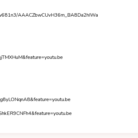
4l26w681n3/AAACZbwCUvH36m_BA8Da2hIWa
qjTMXHuM&feature=youtu.be
Ug8yLONqnA8&feature=youtu.be
=ShkER9CNFh4&feature=youtu.be