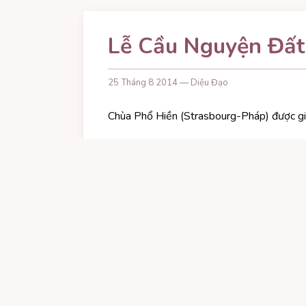
Lễ Cầu Nguyện Đất
25 Tháng 8 2014 — Diệu Đạo
Chùa Phổ Hiền (Strasbourg-Pháp) được gi
Trong vùng Âu Châu, chùa được thuê đất tư
năm ký lại khế ước một lần. Và lần thứ nh
(miền đông nước Pháp). Đã vậy còn lại đư
khoảng 200.000
€
vì tổng kinh phí được dự
(Alsace) được thị xã vận động hứa sẽ gó
Chư Tôn Đức và bà con Phật tử nghĩ xem : t
cỡ như vậy chưa ?
Được biết đám đất để xây cất chùa Phổ Hi