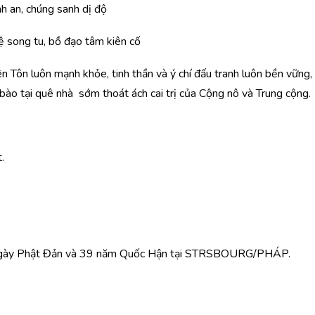
h an, chúng sanh dị độ
 song tu, bồ đạo tâm kiên cố
n Tôn luôn mạnh khỏe, tinh thần và ý chí đấu tranh luôn bền vững,
bào tại quê nhà sớm thoát ách cai trị của Cộng nô và Trung cộng.
.
ủa ngày Phật Đản và 39 năm Quốc Hận tại STRSBOURG/PHÁP.