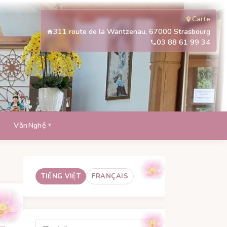
Carte
311 route de la Wantzenau, 67000 Strasbourg
03 88 61 99 34
VănNghệ
TIẾNG VIỆT
FRANÇAIS
Tìm