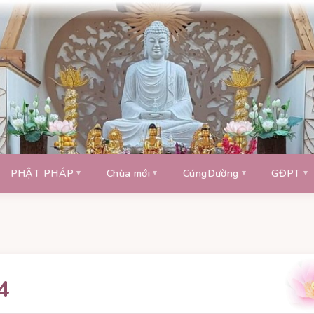
PHẬT PHÁP
Chùa mới
CúngDường
GĐPT
4