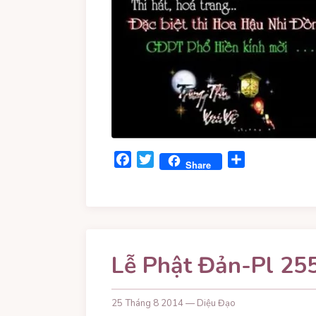
Facebook
Twitter
Share
Share
Lễ Phật Đản-Pl 255
25 Tháng 8 2014 — Diệu Đạo