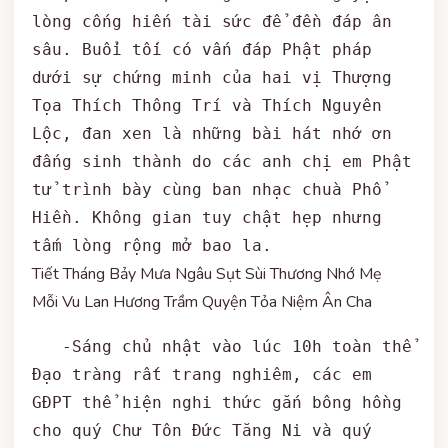
lòng cống hiến tài sức để đền đáp ân 
sâu. Buổi tối có vấn đáp Phật pháp 
dưới sự chứng minh của hai vị Thượng 
Tọa Thích Thông Trí và Thích Nguyên 
Lộc, đan xen là những bài hát nhớ ơn 
đấng sinh thành do các anh chị em Phật 
tử trình bày cùng ban nhạc chuà Phổ 
Hiền. Không gian tuy chật hẹp nhưng 
tấm lòng rộng mở bao la.
Tiết Tháng Bảy Mưa Ngâu Sụt Sùi Thương Nhớ Mẹ
Mỗi Vu Lan Hương Trầm Quyện Tỏa Niệm Ân Cha
   -Sáng chủ nhật vào lúc 10h toàn thể 
Đạo tràng rất trang nghiêm, các em 
GĐPT thể hiện nghi thức gắn bông hồng 
cho quý Chư Tôn Đức Tăng Ni và quý 