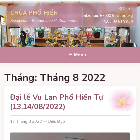
Carte
CHÙA PHỔ HIỀN
311 route de la Wantzenau, 67000 Strasbourg
Association Bouddhique Vietnamienne
03 88 61 99 34
☰ Menu
Tháng:
Tháng 8 2022
Đại lễ Vu Lan Phổ Hiền Tự
(13,14/08/2022)
17 Tháng 8 2022 — Diệu Đạo