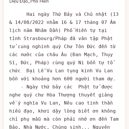
Diệu Đạo_Phổ Hiền
      Hai ngày Thứ Bảy và Chủ nhật (13 
& 14/08/2022 nhằm 16 & 17 tháng 07 Âm 
lịch năm Nhâm Dần) Phổ Hiền tự tại 
tỉnh Strasbourg/Pháp đã vân tập Phật 
tử cung nghinh quý Chư Tôn Đức đến từ 
các nước của châu Âu (Đan Mạch, Thụy 
Sĩ, Đức, Pháp) cùng quý Ni bổn tự tổ 
chức  Đại Lễ Vu Lan tụng kinh Vu Lan 
bồn với khoảng hơn 600 người tham dự.

    - Ngày thứ bảy các  Phật tử được 
nghe quý chư Hòa Thượng thuyết giảng 
về ý nghĩa Vu Lan, Nêu cao tinh thần 
hiếu đạo, khơi dậy lòng biết ơn không 
chỉ phụ mẫu mà còn phải nhớ ơn đến Tam 
Bảo, Nhà Nước, Chúng sinh... Nguyện 