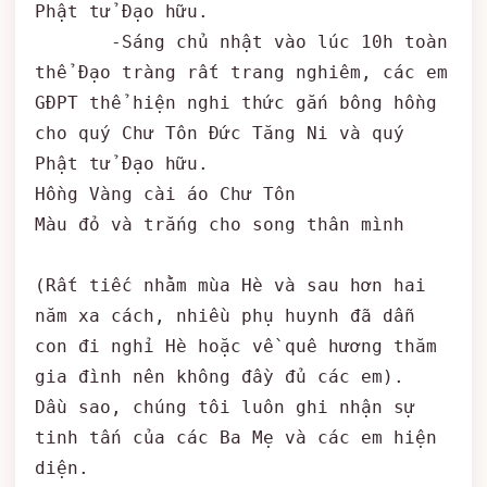
Phật tử Đạo hữu.

       -Sáng chủ nhật vào lúc 10h toàn 
thể Đạo tràng rất trang nghiêm, các em 
GĐPT thể hiện nghi thức gắn bông hồng 
cho quý Chư Tôn Đức Tăng Ni và quý 
Phật tử Đạo hữu. 

Hồng Vàng cài áo Chư Tôn

Màu đỏ và trắng cho song thân mình

(Rất tiếc nhằm mùa Hè và sau hơn hai 
năm xa cách, nhiều phụ huynh đã dẫn 
con đi nghỉ Hè hoặc về quê hương thăm 
gia đình nên không đầy đủ các em).

Dầu sao, chúng tôi luôn ghi nhận sự 
tinh tấn của các Ba Mẹ và các em hiện 
diện.
