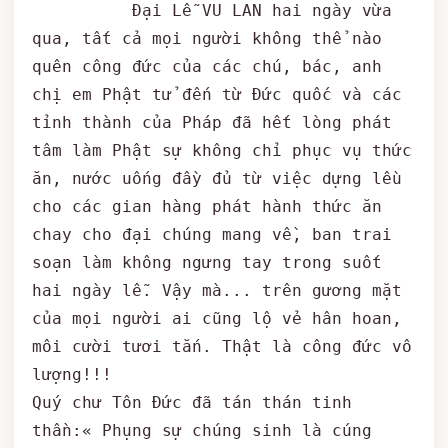
          Đại Lễ VU LAN hai ngày vừa 
qua, tất cả mọi người không thể nào 
quên công đức của các chú, bác, anh 
chị em Phật tử đến từ Đức quốc và các 
tỉnh thành của Pháp đã hết lòng phát 
tâm làm Phật sự không chỉ phục vụ thức 
ăn, nước uống đầy đủ từ việc dựng lều 
cho các gian hàng phát hành thức ăn 
chay cho đại chúng mang về, ban trai 
soạn làm không ngưng tay trong suốt 
hai ngày lễ. Vậy mà... trên gương mặt 
của mọi người ai cũng lộ vẻ hân hoan, 
môi cười tươi tắn. Thật là công đức vô 
lượng!!!

Quý chư Tôn Đức đã tán thán tinh 
thần:« Phụng sự chúng sinh là cúng 