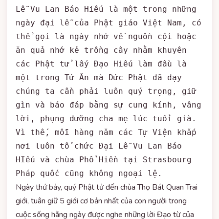
Lễ Vu Lan Báo Hiếu là một trong những 
ngày đại lễ của Phật giáo Việt Nam, có 
thể gọi là ngày nhớ về nguồn cội hoặc 
ăn quả nhớ kẻ trồng cây nhằm khuyên 
các Phật tử lấy Đạo Hiếu làm đầu là 
một trong Tứ Ân mà Đức Phật đã dạy 
chúng ta cần phải luôn quý trọng, giữ 
gìn và báo đáp bằng sự cung kính, vâng 
lời, phụng dưỡng cha mẹ lúc tuổi già. 
Vì thế, mỗi hàng năm các Tự Viện khắp 
nơi luôn tổ chức Đại Lễ Vu Lan Báo 
HIếu và chùa Phổ Hiền tại Strasbourg 
Pháp quốc cũng không ngoại lệ.
Ngày thứ bảy, quý Phật tử đến chùa Thọ Bát Quan Trai
giới, tuân giữ 5 giới cơ bản nhất của con người trong
cuộc sống hằng ngày được nghe những lời Đạo từ của