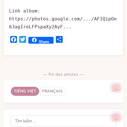
Linh album:

https://photos.google.com/.../AF1QipOe
63agIreLFPspaXy2AyF...
Facebook
Twitter
Share
Share
— Fin des articles —
TIẾNG VIỆT
FRANÇAIS
Tìm
kiếm