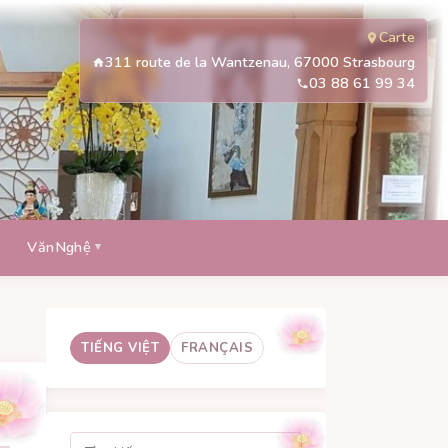
Carte
311 route de la Wantzenau, 67000 Strasbourg
03 88 61 99 34
VănNghệ
TIẾNG VIỆT
FRANÇAIS
Tìm