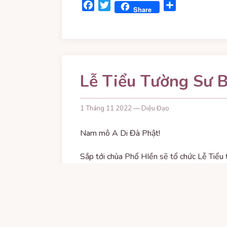
Facebook
Twitter
Share
Share
Lễ Tiểu Tường Sư B
1 Tháng 11 2022 — Diệu Đạo
Nam mô A Di Đà Phật!
Sắp tới chùa Phổ HIền sẽ tổ chức Lễ Tiểu
minh của quý Chư Tôn Thiền Đức GHPGVNT
04/12/2022.
Kính mời quý Phật tử đồng hương về tham
Kính chúc quý vị vô lượng cát tường