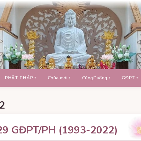
PHẬT PHÁP
Chùa mới
CúngDường
GĐPT
2
29 GĐPT/PH (1993-2022)