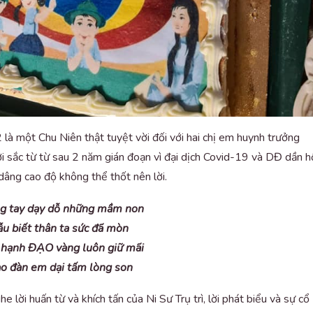
à một Chu Niên thật tuyệt vời đối với hai chị em huynh trưởng
 sắc từ từ sau 2 năm gián đoạn vì đại dịch Covid-19 và DĐ dần h
dâng cao độ không thể thốt nên lời.
g tay dạy dỗ những mầm non
u biết thân ta sức đã mòn
hạnh ĐẠO vàng luôn giữ mãi
ao đàn em dại tấm lòng son
 lời huấn từ và khích tấn của Ni Sư Trụ trì, lời phát biểu và sự cổ