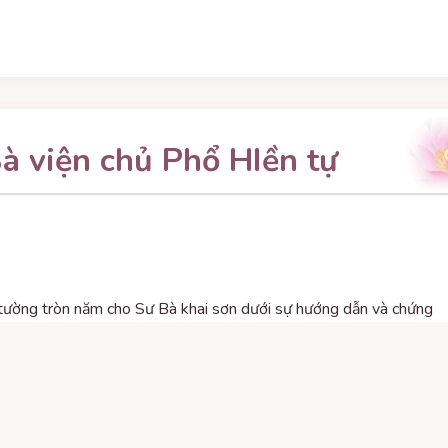
à viện chủ Phổ HIền tự
 tường tròn năm cho Sư Bà khai sơn dưới sự hướng dẫn và chứng
N/ÂC trong 3 ngày từ thứ sáu đến chủ nhật (02/12 đến
 dự đông đủ.