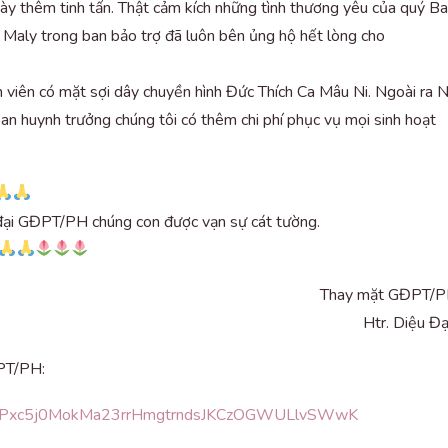
 thêm tinh tấn. Thật cảm kích những tình thương yêu của quý Ba
 Maly trong ban bảo trợ đã luôn bên ủng hộ hết lòng cho
 viên có mặt sợi dây chuyền hình Đức Thích Ca Mâu Ni. Ngoài ra N
ban huynh trưởng chúng tôi có thêm chi phí phục vụ mọi sinh hoạt
đại GĐPT/PH chúng con được vạn sự cát tường.
Thay mặt GĐPT/
Htr. Diệu Đ
ĐPT/PH:
1QipPxc5j0MokMa23rrHmgtrndsJKCzOGWULlvSWwK