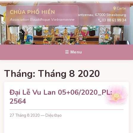
Carte
CHÙA PHỔ HIỀN
311 route de la Wantzenau, 67000 Strasbourg
Association Bouddhique Vietnamienne
03 88 61 99 34
☰ Menu
Tháng:
Tháng 8 2020
Đại Lễ Vu Lan 05+06/2020_PL:
2564
27 Tháng 8 2020 — Diệu Đạo