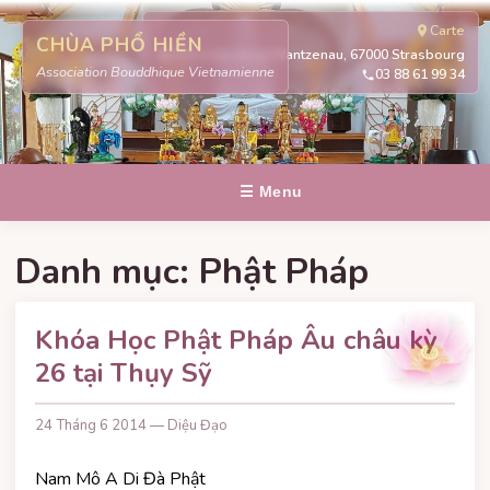
Carte
CHÙA PHỔ HIỀN
311 route de la Wantzenau, 67000 Strasbourg
Association Bouddhique Vietnamienne
03 88 61 99 34
☰ Menu
Danh mục:
Phật Pháp
Khóa Học Phật Pháp Âu châu kỳ
26 tại Thụy Sỹ
24 Tháng 6 2014 — Diệu Đạo
Nam Mô A Di Đà Phật