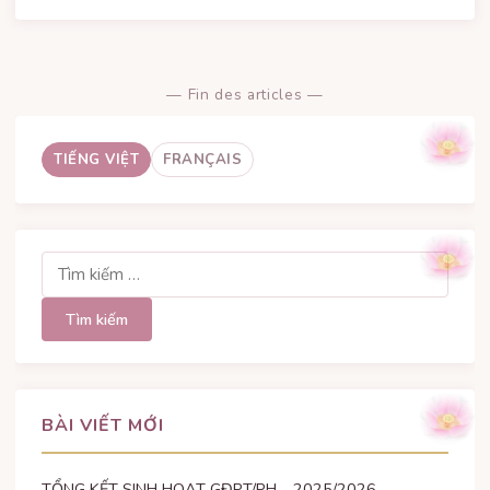
— Fin des articles —
TIẾNG VIỆT
FRANÇAIS
Tìm
kiếm
cho:
BÀI VIẾT MỚI
TỔNG KẾT SINH HOẠT GĐPT/PH – 2025/2026