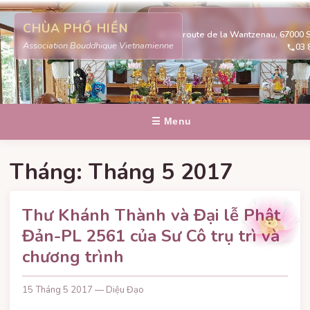
CHÙA PHỔ HIỀN
311 route de la Wantzenau, 67000 
Association Bouddhique Vietnamienne
03 
☰ Menu
Tháng:
Tháng 5 2017
Thư Khánh Thành và Đại lễ Phật
Đản-PL 2561 của Sư Cô trụ trì và
chương trình
15 Tháng 5 2017 — Diệu Đạo