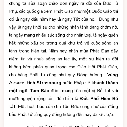
chúng ta sửa soạn chào đón ngày ra đời của Đức Từ
Phụ, các quốc gia xem Phật Giáo như một Quốc Giáo thì
đó là ngày đầu năm hay là ngày Tết của họ… Đúng như
vậy, là ngày khởi sự cho những nhân lành đang chớm nở,
là ngày mang nhiều sức sống cho nhân loại, là ngày quên
hết những xấu xa trong quá khứ trở về cuộc sống an
lành trong hiện tại. Năm nay, nhân mùa Phật Đản đầy
niềm tin và nhựa sống an lạc ấy, một sự kiện ra đời
không kém phần quan trọng cho Giáo Hội Phật Giáo,
cho hàng Phật tử cũng như quý Đồng hương…
Vùng
Alsace, tỉnh Strasbourg
nước Pháp sẽ
khánh thành
một ngôi Tam Bảo
được mang tên một vị Bồ Tát với
mười nguyện rộng lớn, đó chính là
Đức Phổ Hiền Bồ
tát
. Một hoài bảo của chư Tôn Đức cũng như của đồng
bào Phật tử cùng quý đồng hương đến nay đã kết tựu.