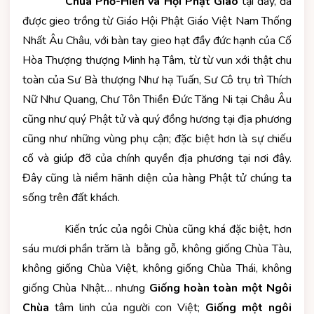
Chùa Phổ-Hiền và Hội Phật Giáo
tại đây, đã
được gieo trồng từ Giáo Hội Phật Giáo Việt Nam Thống
Nhất Âu Châu, với bàn tay gieo hạt đầy đức hạnh của Cố
Hòa Thượng thượng Minh hạ Tâm, từ từ vun xới thật chu
toàn của Sư Bà thượng Như hạ Tuấn, Sư Cô trụ trì Thích
Nữ Như Quang, Chư Tôn Thiền Đức Tăng Ni tại Châu Âu
cũng như quý Phật tử và quý đồng hương tại địa phương
cũng như những vùng phụ cận; đặc biệt hơn là sự chiếu
cố và giúp đỡ của chính quyền địa phương tại nơi đây.
Đây cũng là niềm hãnh diện của hàng Phật tử chúng ta
sống trên đất khách.
Kiến trúc của ngôi Chùa cũng khá đặc biệt, hơn
sáu mươi phần trăm là bằng gỗ, không giống Chùa Tàu,
không giống Chùa Việt, không giống Chùa Thái, không
giống Chùa Nhật… nhưng
Giống hoàn toàn một Ngôi
Chùa
tâm linh của người con Việt;
Giống một ngôi