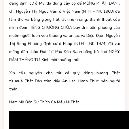
đang định cư ở Mỹ, đã dùng cây cọ để MỪNG PHẬT ĐẢN ,
chị Nguyễn Thị Ngọc Vân ở Việt Nam (NTH – NK 1968) đã
làm thơ và bằng giọng hát rất nhẹ nhàng, thanh thoát của
mình đem TIẾNG CHUÔNG CHÙA bay đi muôn phương cầu
muôn người luôn yêu thương và an lạc và Diệu Đạo- Nguyễn
Thị Song Phượng định cư ở Pháp (NTH – NK 1974) đã vui
mừng đón chào Đức Từ Phụ Đản Sanh bằng bài thơ NGÀY
RẰM THÁNG TƯ. Kính mời thưởng thức.
Xin cầu nguyện cho tất cả quý đồng hương Phật
tử muà Phật Đản tràn đầy An Lạc, Hạnh Phúc bên người
thân.
Nam Mô Bổn Sư Thích Ca Mâu Ni Phật