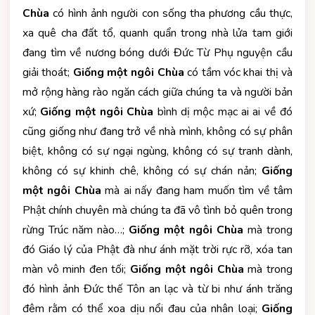
Chùa
có hình ảnh người con sống tha phương cầu thực,
xa quê cha đất tổ, quanh quẩn trong nhà lửa tam giới
đang tìm về nương bóng dưới Đức Từ Phụ nguyện cầu
giải thoát;
Giống một ngôi Chùa
có tầm vóc khai thị và
mở rộng hàng rào ngăn cách giữa chúng ta và người bản
xứ;
Giống một ngôi Chùa
bình dị mộc mạc ai ai về đó
cũng giống như đang trở về nhà mình, không có sự phân
biệt, không có sự ngại ngùng, không có sự tranh dành,
không có sự khinh chê, không có sự chán nản;
Giống
một ngôi Chùa
mà ai nấy đang ham muốn tìm về tâm
Phật chính chuyên mà chúng ta đã vô tình bỏ quên trong
rừng Trúc năm nào…;
Giống một ngôi Chùa
mà trong
đó Giáo lý của Phật đà như ánh mặt trời rực rỡ, xóa tan
màn vô minh đen tối;
Giống một ngôi Chùa
mà trong
đó hình ảnh Đức thế Tôn an lạc và từ bi như ánh trăng
đêm rằm có thể xoa dịu nổi đau của nhân loại;
Giống