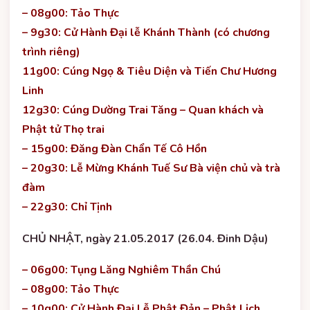
– 08g00: Tảo Thực
– 9g30: Cử Hành Đại lễ Khánh Thành (có chương
trình riêng)
11g00: Cúng Ngọ & Tiêu Diện và Tiến Chư Hương
Linh
12g30: Cúng Dường Trai Tăng – Quan khách và
Phật tử Thọ trai
– 15g00: Đăng Đàn Chẩn Tế Cô Hồn
– 20g30: Lễ Mừng Khánh Tuế Sư Bà viện chủ và trà
đàm
– 22g30: Chỉ Tịnh
CHỦ NHẬT, ngày 21.05.2017 (26.04. Đinh Dậu)
– 06g00: Tụng Lăng Nghiêm Thần Chú
– 08g00: Tảo Thực
– 10g00: Cử Hành Đại Lễ Phật Đản – Phật Lịch