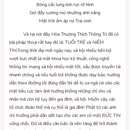
Bóng sắc lung linh rực rỡ hình
Gió đẩy sương mù nhường ánh nắng
Mặt trời ấm áp rọi Trại sinh
Và tại nơi đây Hòa Thượng Thích Thông Trí đã có
bài pháp thoại rất hay đó là: TUỔI TRẺ và NIỀM
TIN.Trong thời đại mới ngày nay, xã hội nhiều tiến bộ
vượt bực nhất là mặt khoa học kỹ thuật, công nghệ
thông tin, mạng xã hội nhiều mặt tốt, xấu được truyền tải
nhanh chóng và nếu tuổi trẻ không được dạy bảo, hướng
dẫn theo đường lối đúng đắn thì dễ bị sa ngã rơi vào các
mặt tiêu cực làm ảnh hưởng không những chỉ cho cá
nhân mà còn hệ lụy đến gia đình, xã hội. Muốn vậy, các
tổ chức đoàn thể mà cụ thể là gia đình Phật tử các anh
chị trưởng phải dẫn dắt tạo cho các em có một ĐỨC TIN
vững chắc. Đó là điều căn bản, là nền tảng để trở thành