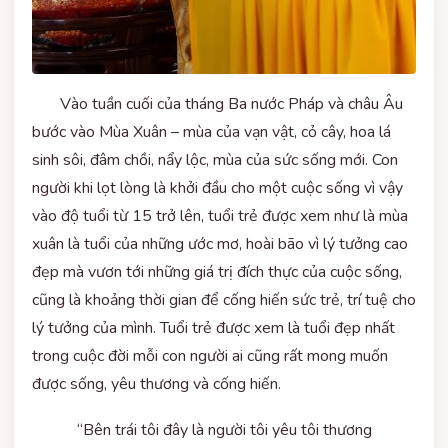
Vào tuần cuối của tháng Ba nước Pháp và châu Âu
bước vào Mùa Xuân – mùa của vạn vật, cỏ cây, hoa lá
sinh sôi, đâm chồi, nẩy lộc, mùa của sức sống mới. Con
người khi lọt lòng là khởi đầu cho một cuộc sống vì vậy
vào độ tuổi từ 15 trở lên, tuổi trẻ được xem như là mùa
xuân là tuổi của những ước mơ, hoài bão vì lý tưởng cao
đẹp mà vươn tới những giá trị đích thực của cuộc sống,
cũng là khoảng thời gian để cống hiến sức trẻ, trí tuệ cho
lý tưởng của mình. Tuổi trẻ được xem là tuổi đẹp nhất
trong cuộc đời mỗi con người ai cũng rất mong muốn
được sống, yêu thương và cống hiến.
“Bên trái tôi đây là người tôi yêu tôi thương