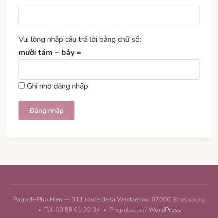
Vui lòng nhập câu trả lời bằng chữ số:
mười tám − bảy =
Ghi nhớ đăng nhập
Đăng nhập
Pagode Pho Hien — 311 route de la Wantzenau, 67000 Strasbourg
• Tél. 03 88 61 99 34 • Propulsé par
WordPress