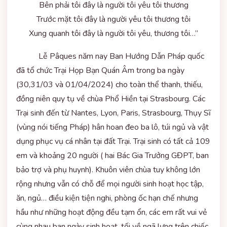
Bên phải tôi đây là người tôi yêu tôi thương
Trước mặt tôi đây là người yêu tôi thương tôi
Xung quanh tôi đây là người tôi yêu, thương tôi…”
Lễ Pâques năm nay Ban Hướng Dẫn Pháp quốc
đã tổ chức Trại Họp Bạn Quán Âm trong ba ngày
(30,31/03 và 01/04/2024) cho toàn thể thanh, thiếu,
đồng niên quy tụ về chùa Phổ Hiền tại Strasbourg. Các
Trại sinh đến từ Nantes, Lyon, Paris, Strasbourg, Thụy Sĩ
(vùng nói tiếng Pháp) hân hoan đeo ba lô, túi ngủ và vật
dụng phục vụ cá nhân tại đất Trại. Trại sinh có tất cả 109
em và khoảng 20 người ( hai Bác Gia Trưởng GĐPT, ban
bảo trợ và phụ huynh). Khuôn viên chùa tuy không lớn
rộng nhưng vẫn có chỗ để mọi người sinh hoạt học tập,
ăn, ngủ… điều kiện tiện nghi, phòng ốc hạn chế nhưng
hầu như những hoạt động đều tạm ổn, các em rất vui vẻ
cùng nhau ban ngày sinh hoạt, tối về ngã lưng trên chiếc