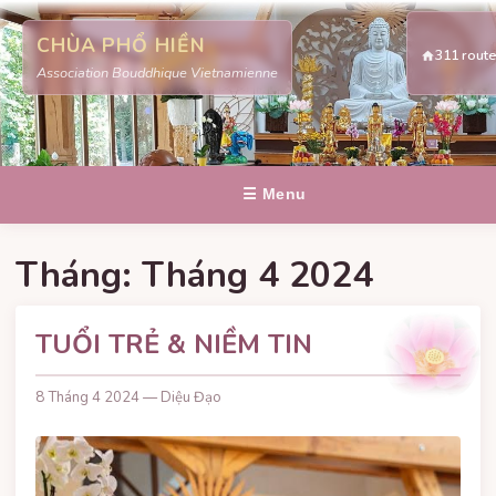
CHÙA PHỔ HIỀN
311 rout
Association Bouddhique Vietnamienne
☰ Menu
Tháng:
Tháng 4 2024
TUỔI TRẺ & NIỀM TIN
8 Tháng 4 2024 — Diệu Đạo