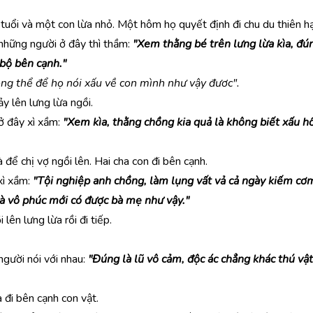
tuổi và một con lừa nhỏ. Một hôm họ quyết định đi chu du thiên hạ
 những người ở đây thì thầm:
"Xem thằng bé trên lưng lừa kìa, đú
 bộ bên cạnh."
ng thể để họ nói xấu về con mình như vậy đươc".
 lên lưng lừa ngồi.
 ở đây xì xầm:
"Xem kìa, thằng chồng kia quả là không biết xấu h
 để chị vợ ngồi lên. Hai cha con đi bên cạnh.
xì xầm:
"Tội nghiệp anh chồng, làm lụng vất vả cả ngày kiếm cơm 
là vô phúc mới có được bà mẹ như vậy."
lên lưng lừa rồi đi tiếp.
gười nói với nhau:
"Đúng là lũ vô cảm, độc ác chẳng khác thú vật
 đi bên cạnh con vật.