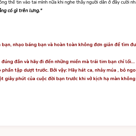
g thể tin vào tai mình nữa khi nghe thấy người dân ở đây cười n
ng có gì trên lưng."
ích bạn, nhạo báng bạn và hoàn toàn không đơn giản để tìm 
 đúng đắn và hãy đi đến những miền mà trái tim bạn chỉ lối…
hần tập dượt trước. Bởi vậy: Hãy hát ca, nhảy múa , bỏ ngoà
t giây phút của cuộc đời bạn trước khi vở kịch hạ màn không 