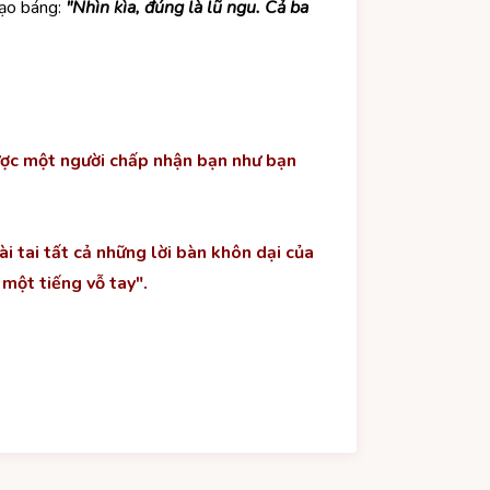
hạo báng:
"Nhìn kìa, đúng là lũ ngu. Cả ba
được một người chấp nhận bạn như bạn
i tai tất cả những lời bàn khôn dại của
một tiếng vỗ tay".