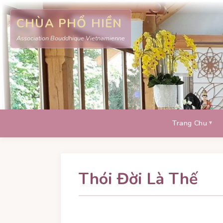
CHÙA PHỔ HIỀN
Association Bouddhique Vietnamienne
Trang Chu
Thói Đời Là Thế