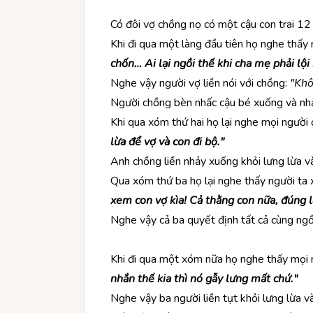
Có đôi vợ chồng nọ có một cậu con trai 12 
Khi đi qua một làng đầu tiên họ nghe thấy
chốn… Ai lại ngồi thế khi cha mẹ phải lội
Nghe vậy người vợ liền nói với chồng:
"Khô
Người chồng bèn nhấc cậu bé xuống và nhảy
Khi qua xóm thứ hai họ lại nghe mọi người
lừa để vợ và con đi bộ."
Anh chồng liền nhảy xuống khỏi lưng lừa và
Qua xóm thứ ba họ lại nghe thấy người ta 
xem con vợ kìa! Cả thằng con nữa, đúng 
Nghe vậy cả ba quyết định tất cả cùng ngồi 
Khi đi qua một xóm nữa họ nghe thấy mọi n
nhắn thế kia thì nó gẫy lưng mất chứ."
Nghe vậy ba người liền tụt khỏi lưng lừa và