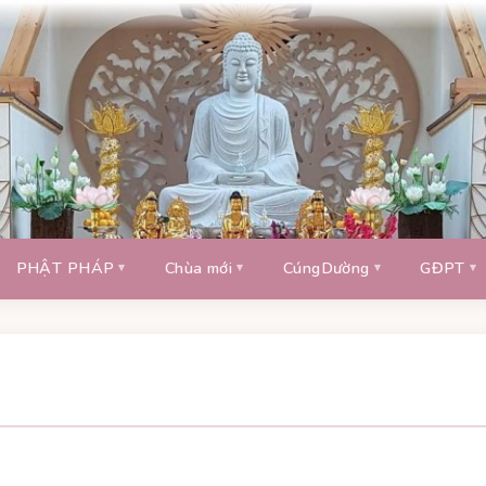
PHẬT PHÁP
Chùa mới
CúngDường
GĐPT