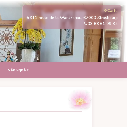
Carte
311 route de la Wantzenau, 67000 Strasbourg
03 88 61 99 34
VănNghệ