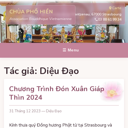
Carte
CHÙA PHỔ HIỀN
311 route de la Wantzenau, 67000 Strasbourg
Association Bouddhique Vietnamienne
03 88 61 99 34
☰ Menu
Tác giả:
Diệu Đạo
Chương Trình Đón Xuân Giáp
Thìn 2024
31 Tháng 12 2023 — Diệu Đạo
Kính thưa quý Đồng hương Phật từ tại Strasbourg và