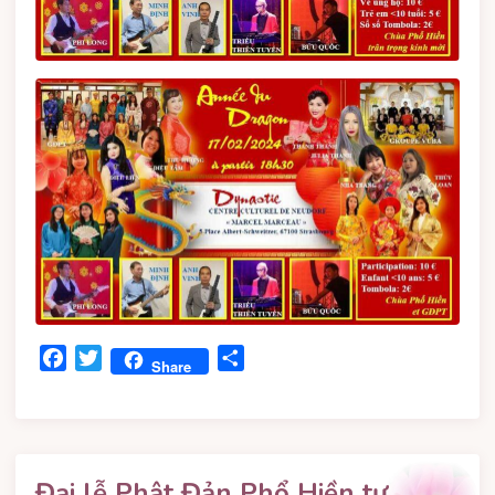
Facebook
Twitter
Share
Share
Đại lễ Phật Đản Phổ Hiền tự