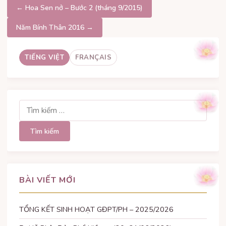
Điều
← Hoa Sen nở – Bước 2 (tháng 9/2015)
hướng
Năm Bính Thân 2016 →
bài
TIẾNG VIỆT
FRANÇAIS
viết
Tìm
kiếm
cho:
BÀI VIẾT MỚI
TỔNG KẾT SINH HOẠT GĐPT/PH – 2025/2026