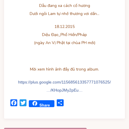
Dẫu đang xa cách cố hương
Dưới ngôi Lam tự nhớ thương vơi dần…
18.12.2015
Diệu Đạo_Phổ Hiền/Pháp
(ngày An Vị Phật tại chùa PH mới)
Mời xem hình ảnh đầy đủ trong album.
https://plus.google.com/115685613357771076525/
…/KHopJMy2pEu…
Facebook
Twitter
Share
Share