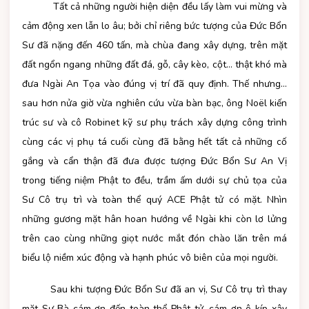
Tất cả những người hiện diện đều lấy làm vui mừng và
cảm động xen lẫn lo âu; bởi chỉ riêng bức tượng của Đức Bổn
Sư đã nặng đến 460 tấn, mà chùa đang xây dựng, trên mặt
đất ngổn ngang những đất đá, gỗ, cây kèo, cột… thật khó mà
đưa Ngài An Tọa vào đúng vị trí đã quy định. Thế nhưng…
sau hơn nửa giờ vừa nghiên cứu vừa bàn bạc, ông Noël kiến
trúc sư và cô Robinet kỹ sư phụ trách xây dựng công trình
cùng các vị phụ tá cuối cùng đã bằng hết tất cả những cố
gắng và cẩn thận đã đưa được tượng Đức Bổn Sư An Vị
trong tiếng niệm Phật to đều, trầm ấm dưới sự chủ tọa của
Sư Cô trụ trì và toàn thể quý ACE Phật tử có mặt. Nhìn
những gương mặt hân hoan hướng về Ngài khi còn lơ lửng
trên cao cùng những giọt nước mắt đón chào lăn trên má
biểu lộ niềm xúc động và hạnh phúc vô biên của mọi người.
Sau khi tượng Đức Bổn Sư đã an vị, Sư Cô trụ trì thay
mặt Sư Bà cám ơn đến toàn thể Phật tử, cám ơn ê-kíp xây