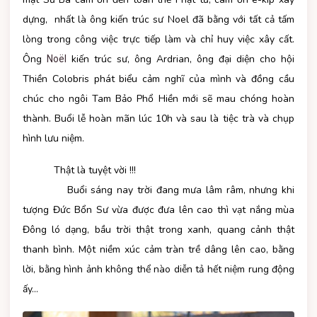
dựng, nhất là ông kiến trúc sư Noel đã bằng với tất cả tấm
lòng trong công việc trực tiếp làm và chỉ huy việc xây cất.
Ông
kiến trúc sư, ông Ardrian, ông đại diện cho hội
Noël
Thiền Colobris phát biểu cảm nghĩ của mình và đồng cầu
chúc cho ngôi Tam Bảo Phổ Hiền mới sẽ mau chóng hoàn
thành. Buổi lễ hoàn mãn lúc 10h và sau là tiệc trà và chụp
hình lưu niệm.
Thật là tuyệt vời !!!
Buổi sáng nay trời đang mưa lâm râm, nhưng k
hi
tượng Đức Bổn Sư vừa được đưa lên cao thì vạt nắng mùa
Đông ló dạng, bầu trời thật trong xanh, quang cảnh thật
thanh bình. Một niềm xúc cảm tràn trề dâng lên cao, bằng
lời, bằng hình ảnh không thể nào diễn tả hết niệm rung động
ấy…