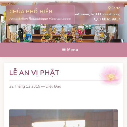
Carte
CHÙA PHỔ HIỀN
311 route de la Wantzenau, 67000 Strasbourg
Association Bouddhique Vietnamienne
03 88 61 99 34
☰ Menu
LỄ AN VỊ PHẬT
22 Tháng 12 2015 — Diệu Đạo