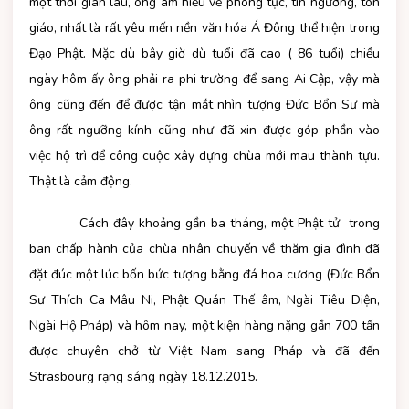
một thời gian lâu, ông am hiểu về phong tục, tín ngưỡng, tôn
giáo, nhất là rất yêu mến nền văn hóa Á Đông thể hiện trong
Đạo Phật. Mặc dù bây giờ dù tuổi đã cao ( 86 tuổi) chiều
ngày hôm ấy ông phải ra phi trường để sang Ai Cập, vậy mà
ông cũng đến để được tận mắt nhìn tượng Đức Bổn Sư mà
ông rất ngưỡng kính cũng như đã xin được góp phần vào
việc hộ trì để công cuộc xây dựng chùa mới mau thành tựu.
Thật là cảm động.
Cách đây khoảng gần ba tháng, một Phật tử trong
ban chấp hành của chùa nhân chuyến về thăm gia đình đã
đặt đúc một lúc bốn bức tượng bằng đá hoa cương (Đức Bổn
Sư Thích Ca Mâu Ni, Phật Quán Thế âm, Ngài Tiêu Diện,
Ngài Hộ Pháp) và hôm nay, một kiện hàng nặng gần 700 tấn
được chuyên chở từ Việt Nam sang Pháp và đã đến
Strasbourg rạng sáng ngày 18.12.2015.