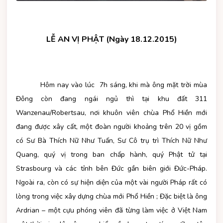
LỄ AN VỊ PHẬT (Ngày 18.12.2015)
Hôm nay vào lúc 7h sáng, khi mà ông mặt trời mùa
Đông còn đang ngái ngủ thì tại khu đất 311
Wanzenau/Robertsau, nơi khuôn viên chùa Phổ Hiền mới
đang được xây cất, một đoàn người khoảng trên 20 vị gồm
có Sư Bà Thích Nữ Như Tuấn, Sư Cô trụ trì Thích Nữ Như
Quang, quý vị trong ban chấp hành, quý Phật tử tại
Strasbourg và các tỉnh bên Đức gần biên giới Đức-Pháp.
Ngoài ra, còn có sự hiện diện của một vài người Pháp rất có
lòng trong việc xây dựng chùa mới Phổ Hiền ; Đặc biệt là ông
Ardrian – một cựu phóng viên đã từng làm việc ở Việt Nam