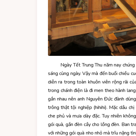
Ngày Tết Trung Thu năm nay chúng tôi k
sáng cùng ngày. Vậy mà đến buổi chiều cuộ
diễn ra trong toàn khuôn viên rộng rãi củ
trong chánh điện là đi men theo hành lan
gần nhau nên anh Nguyên Đức đành dùng 
trông thật tội nghiệp (hihihi). Mặc dầu 
che phủ và mưa dày đặc. Tuy nhiên không 
gói quà, gắn đèn cầy cho lồng đèn. Ban tr
với những gói quà nho nhỏ mà trĩu nặng tì