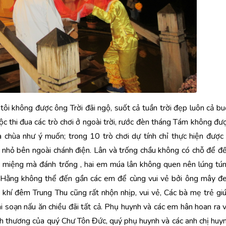
hông được ông Trời đãi ngộ, suốt cả tuần trời đẹp luôn cả bu
c thi đua các trò chơi ở ngoài trời, rước đèn tháng Tám không đư
a chùa như ý muốn; trong 10 trò chơi dự tính chỉ thực hiện được
g nhỏ bên ngoài chánh điện. Lân và trống chầu không có chỗ để đ
miệng mà đánh trống , hai em múa lân không quen nên lúng tú
chị Hằng không thể đến gần các em để cùng vui vẻ bởi ông mây đ
khí đêm Trung Thu cũng rất nhộn nhịp, vui vẻ, Các bà mẹ trẻ gi
ai soạn nấu ăn chiều đãi tất cả. Phụ huynh và các em hân hoan ra 
nh thương của quý Chư Tôn Đức, quý phụ huynh và các anh chị huy