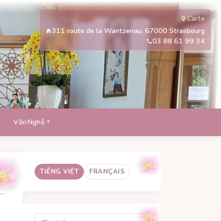
Carte
311 route de la Wantzenau, 67000 Strasbourg
03 88 61 99 34
VănNghệ
TIẾNG VIỆT
FRANÇAIS
Tìm