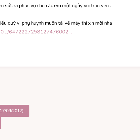
m sức ra phục vụ cho các em một ngày vui trọn vẹn .
Nếu quý vị phụ huynh muốn tải về máy thì xin mời nha
29780…/6472227298127476002…
,17/09/2017)