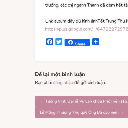
trưởng, các chị ngành Thanh đã đem hết tâ
Link album đầy đủ hình ảnhTết Trung Thu.
https://plus.google.com/…/6472227
Facebook
Twitter
Share
Share
Để lại một bình luận
Bạn phải
đăng nhập
để gửi bình luận.
Điều
← Tường trình Đại lễ Vu Lan chùa Phổ Hiền (16
hướng
Lễ Mừng Thượng Thọ quý Ông Bà cao niên →
bài