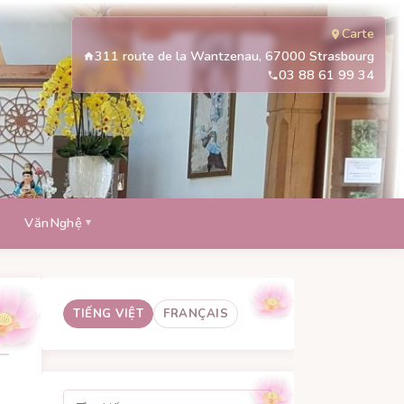
Carte
311 route de la Wantzenau, 67000 Strasbourg
03 88 61 99 34
VănNghệ
TIẾNG VIỆT
FRANÇAIS
Tìm