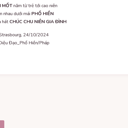
 MỐT
năm từ trẻ tới cao niên
n nhau dưới mái
PHỔ HIỀN
a hát
CHÚC CHU NIÊN GIA ĐÌNH
Strasbourg, 24/10/2024
Diệu Đạo_Phổ Hiền/Pháp