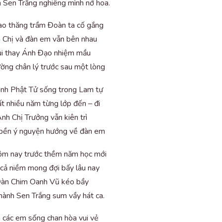
 Sen Trắng nghiêng mình nở hoa.
bao thăng trầm Đoàn ta cố gắng
 Chị và đàn em vẫn bên nhau
ui thay Ánh Đạo nhiệm mầu
ờng chân lý trước sau một lòng
ình Phật Tử sống trong Lam tự
ất nhiều năm từng lớp đến – đi
nh Chị Trưởng vẫn kiên trì
bền ý nguyện hướng về đàn em
m nay trước thềm năm học mới
cả niềm mong đợi bấy lâu nay
àn Chim Oanh Vũ kéo bầy
hành Sen Trắng sum vầy hát ca.
 các em sống chan hòa vui vẻ