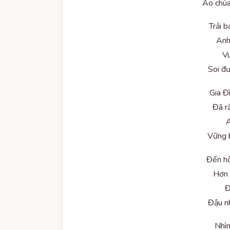
Ao chùa
Trải 
Anh
V
Soi đư
Gia Đ
Đã r
A
Vững 
Đến hô
Hơn 
Đ
Đậu n
Nhìn