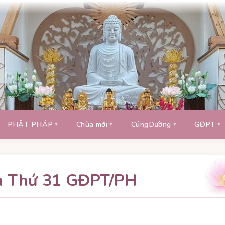
PHẬT PHÁP
Chùa mới
CúngDường
GĐPT
n Thứ 31 GĐPT/PH