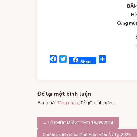
BĂM
Bê
Cùng mú
Facebook
Twitter
Share
Share
Để lại một bình luận
Bạn phải
đăng nhập
để gửi bình luận.
Điều
← Lễ CHÚC MỪNG THỌ 15/09/2024
hướng
Chương trình chùa Phổ Hiền năm Ất Tỵ-2025 →