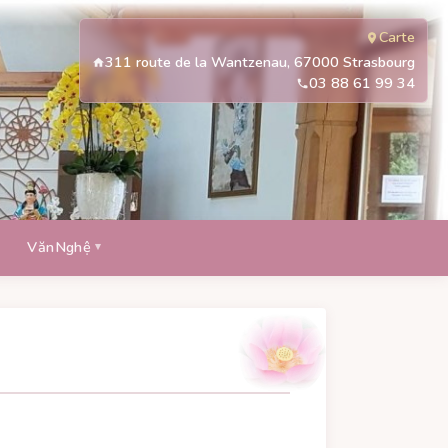
Carte
311 route de la Wantzenau, 67000 Strasbourg
03 88 61 99 34
VănNghệ