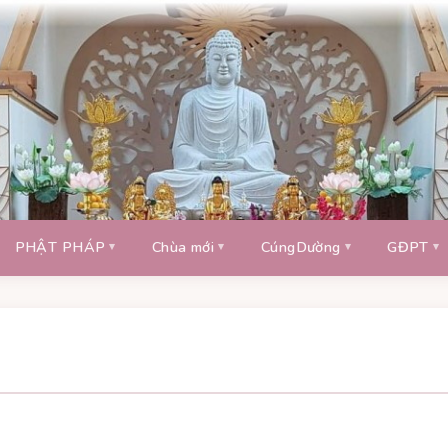
PHẬT PHÁP
Chùa mới
CúngDường
GĐPT