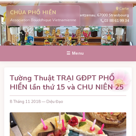
Carte
CHÙA PHỔ HIỀN
311 route de la Wantzenau, 67000 Strasbourg
Association Bouddhique Vietnamienne
03 88 61 99 34
☰ Menu
Tường Thuật TRẠI GĐPT PHỔ
HIỀN lần thứ 15 và CHU NIÊN 25
8 Tháng 11 2018 — Diệu Đạo