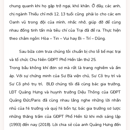
chung quanh khi họ gặp trở ngại, khó khăn. Ở đây, các anh,
chị ngành Thiếu chỉ mới 12, 13 tuổi cũng phải lo cho các em
Oanh vũ trong đội của mình, nhắc nhở, giúp đỡ để cùng
nhau đồng tinh tấn mà tiêu chí của Trại đã đề ra. Thực hiện
theo châm ngôn: Hòa – Tin – Vui hay Bi – Trí – Dũng.
Sau bữa cơm trưa chúng tôi chuẩn bị cho lễ bế mạc trại
và tổ chức Chu Niên GĐPT Phổ Hiền lần thứ 25.
Trong bầu không khí đơn sơ mà rất là trang nghiêm và ấm
áp. Với sự chứng minh của Sư Bà viện chủ, Sư Cô trụ trì và
Sư Cô phó trụ trì, BLĐ chúng tôi đã cùng bác gia trưởng,
LĐT Quảng Hưng và huynh trưởng Diệu Thông của GĐPT
Quảng Đức/Paris đã cùng nhau lắng nghe những lời nhắn
nhủ của Ni trưởng và quý Ni bổn tự, bác gia trưởng sơ lược
những thăng trầm của GĐPT Phổ Hiền từ khi mới sáng lập
(1993) đến nay (2018). Lời chia sẻ của anh Quảng Hưng đến