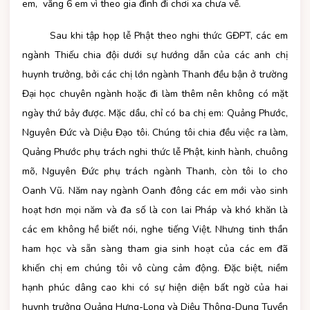
em, vắng 6 em vì theo gia đình đi chơi xa chưa về.
Sau khi tập họp lễ Phật theo nghi thức GĐPT, các em
ngành Thiếu chia đội dưới sự hướng dẫn của các anh chị
huynh trưởng, bởi các chị lớn ngành Thanh đều bận ở trường
Đại học chuyên ngành hoặc đi làm thêm nên không có mặt
ngày thứ bảy được. Mặc dầu, chỉ có ba chị em: Quảng Phước,
Nguyên Đức và Diệu Đạo tôi. Chúng tôi chia đều việc ra làm,
Quảng Phước phụ trách nghi thức lễ Phật, kinh hành, chuông
mõ, Nguyên Đức phụ trách ngành Thanh, còn tôi lo cho
Oanh Vũ. Năm nay ngành Oanh đông các em mới vào sinh
hoạt hơn mọi năm và đa số là con lai Pháp và khó khăn là
các em không hề biết nói, nghe tiếng Việt. Nhưng tinh thần
ham học và sẵn sàng tham gia sinh hoạt của các em đã
khiến chị em chúng tôi vô cùng cảm động. Đặc biệt, niềm
hạnh phúc dâng cao khi có sự hiện diện bất ngờ của hai
huynh trưởng Quảng Hưng-Long và Diệu Thông-Dung Tuyền