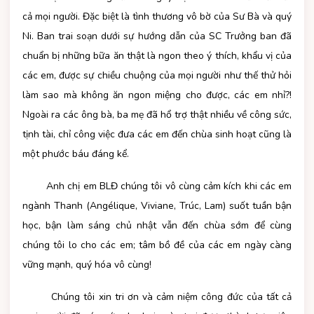
cả mọi người. Đặc biệt là tình thương vô bờ của Sư Bà và quý
Ni. Ban trai soạn dưới sự hướng dẫn của SC Trưởng ban đã
chuẩn bị những bữa ăn thật là ngon theo ý thích, khẩu vị của
các em, được sự chiều chuộng của mọi người như thế thử hỏi
làm sao mà không ăn ngon miệng cho được, các em nhỉ?!
Ngoài ra các ông bà, ba mẹ đã hổ trợ thật nhiều về công sức,
tịnh tài, chỉ công việc đưa các em đến chùa sinh hoạt cũng là
một phước báu đáng kể.
Anh chị em BLĐ chúng tôi vô cùng cảm kích khi các em
ngành Thanh (Angélique, Viviane, Trúc, Lam) suốt tuần bận
học, bận làm sáng chủ nhật vẫn đến chùa sớm để cùng
chúng tôi lo cho các em; tâm bồ đề của các em ngày càng
vững mạnh, quý hóa vô cùng!
Chúng tôi xin tri ơn và cảm niệm công đức của tất cả