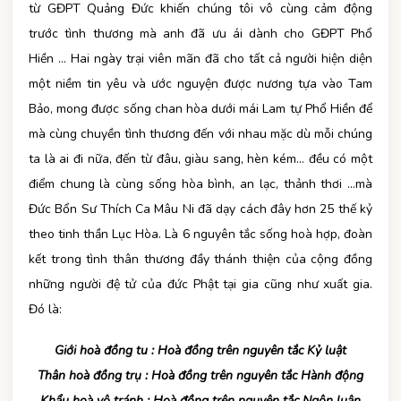
từ GĐPT Quảng Đức khiến chúng tôi vô cùng cảm động
trước tình thương mà anh đã ưu ái dành cho GĐPT Phổ
Hiền … Hai ngày trại viên mãn đã cho tất cả người hiện diện
một niềm tin yêu và ước nguyện được nương tựa vào Tam
Bảo, mong được sống chan hòa dưới mái Lam tự Phổ Hiền để
mà cùng chuyền tình thương đến với nhau mặc dù mỗi chúng
ta là ai đi nữa, đến từ đâu, giàu sang, hèn kém… đều có một
điểm chung là cùng sống hòa bình, an lạc, thảnh thơi …mà
Đức Bổn Sư Thích Ca Mâu Ni đã dạy cách đây hơn 25 thế kỷ
theo tinh thần Lục Hòa. Là 6 nguyên tắc sống hoà hợp, đoàn
kết trong tình thân thương đầy thánh thiện của cộng đồng
những người đệ tử của đức Phật tại gia cũng như xuất gia.
Đó là:
Giới hoà đồng tu : Hoà đồng trên nguyên tắc Kỷ luật
Thân hoà đồng trụ : Hoà đồng trên nguyên tắc Hành động
Khẩu hoà vô tránh : Hoà đồng trên nguyên tắc Ngôn luận