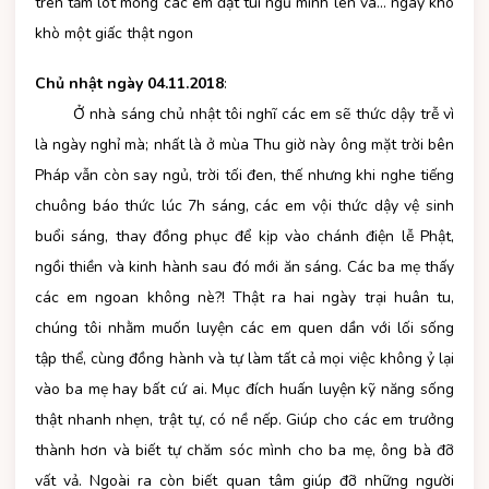
trên tấm lót mỏng các em đặt túi ngủ mình lên và… ngáy khò
khò một giấc thật ngon
Chủ nhật ngày 04.11.2018
:
Ở nhà sáng chủ nhật tôi nghĩ các em sẽ thức dậy trễ vì
là ngày nghỉ mà; nhất là ở mùa Thu giờ này ông mặt trời bên
Pháp vẫn còn say ngủ, trời tối đen, thế nhưng khi nghe tiếng
chuông báo thức lúc 7h sáng, các em vội thức dậy vệ sinh
buổi sáng, thay đồng phục để kịp vào chánh điện lễ Phật,
ngồi thiền và kinh hành sau đó mới ăn sáng. Các ba mẹ thấy
các em ngoan không nè?! Thật ra hai ngày trại huân tu,
chúng tôi nhằm muốn luyện các em quen dần với lối sống
tập thể, cùng đồng hành và tự làm tất cả mọi việc không ỷ lại
vào ba mẹ hay bất cứ ai. Mục đích huấn luyện kỹ năng sống
thật nhanh nhẹn, trật tự, có nề nếp. Giúp cho các em trưởng
thành hơn và biết tự chăm sóc mình cho ba mẹ, ông bà đỡ
vất vả. Ngoài ra còn biết quan tâm giúp đỡ những người