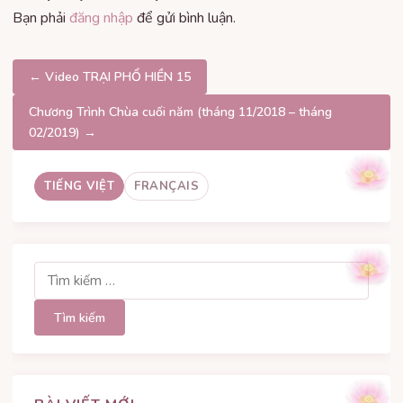
Bạn phải
đăng nhập
để gửi bình luận.
Điều
← Video TRẠI PHỔ HIỀN 15
hướng
Chương Trình Chùa cuối năm (tháng 11/2018 – tháng
02/2019) →
bài
viết
TIẾNG VIỆT
FRANÇAIS
Tìm
kiếm
cho: