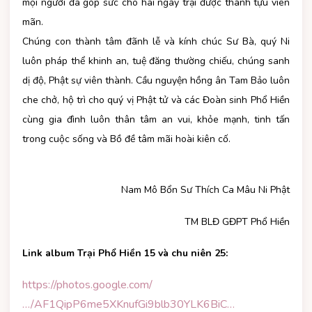
mọi người đã góp sức cho hai ngày trại được thành tựu viên
mãn.
Chúng con t
hành tâm đãnh lễ và kính chúc Sư Bà, quý Ni
luôn pháp thể khinh an, tuệ đăng thường chiếu, chúng sanh
dị độ, Phật sự viên thành. Cầu nguyện hồng ân Tam Bảo luôn
che chở, hộ trì
cho quý vị Phật tử và các Đoàn sinh Phổ Hiền
cùng gia đình luôn thân tâm an vui, khỏe mạnh, tinh tấn
trong cuộc sống và Bồ đề tâm mãi hoài kiên cố.
Nam Mô Bổn Sư Thích Ca Mâu Ni Phật
TM BLĐ GĐPT Phổ Hiền
Link album Trại Phổ Hiền 15 và chu niên 25:
https://photos.google.com/
…/AF1QipP6me5XKnufGi9blb30YLK6BiC…