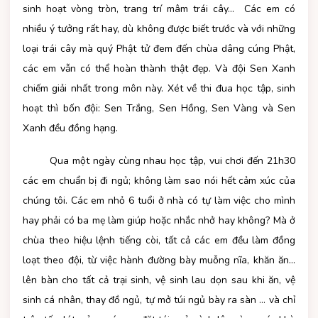
sinh hoạt vòng tròn, trang trí mâm trái cây… Các em có
nhiều ý tưởng rất hay, dù không được biết trước và với những
loại trái cây mà quý Phật tử đem đến chùa dâng cúng Phật,
các em vẫn có thể hoàn thành thật đẹp. Và đội Sen Xanh
chiếm giải nhất trong môn này. Xét về thi đua học tập, sinh
hoạt thì bốn đội: Sen Trắng, Sen Hồng, Sen Vàng và Sen
Xanh đều đồng hạng.
Qua một ngày cùng nhau học tập, vui chơi đến 21h30
các em chuẩn bị đi ngủ; không làm sao nói hết cảm xúc của
chúng tôi. Các em nhỏ 6 tuổi ở nhà có tự làm việc cho mình
hay phải có ba mẹ làm giúp hoặc nhắc nhở hay không? Mà ở
chùa theo hiệu lệnh tiếng còi, tất cả các em đều làm đồng
loạt theo đội, từ việc hành đường bày muỗng nĩa, khăn ăn…
lên bàn cho tất cả trại sinh, vệ sinh lau dọn sau khi ăn, vệ
sinh cá nhân, thay đồ ngủ, tự mở túi ngủ bày ra sàn … và chỉ