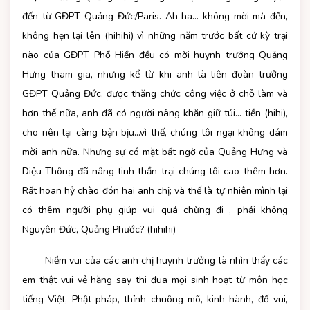
đến từ GĐPT Quảng Đức/Paris. Ah ha… không mời mà đến,
không hẹn lại lên (hihihi) vì những năm trước bất cứ kỳ trại
nào của GĐPT Phổ Hiền đều có mời huynh trưởng Quảng
Hưng tham gia, nhưng kể từ khi anh là liên đoàn trưởng
GĐPT Quảng Đức, được thăng chức công việc ở chỗ làm và
hơn thế nữa, anh đã có người nâng khăn giữ túi… tiền (hihi),
cho nên lại càng bận bịu…vì thế, chúng tôi ngại không dám
mời anh nữa. Nhưng sự có mặt bất ngờ của Quảng Hưng và
Diệu Thông đã nâng tinh thần trại chúng tôi cao thêm hơn.
Rất hoan hỷ chào đón hai anh chị; và thế là tự nhiên mình lại
có thêm người phụ giúp vui quá chừng đi , phải không
Nguyên Đức, Quảng Phước? (hihihi)
Niềm vui của các anh chị huynh trưởng là nhìn thấy các
em thật vui vẻ hăng say thi đua mọi sinh hoạt từ môn học
tiếng Việt, Phật pháp, thỉnh chuông mõ, kinh hành, đố vui,