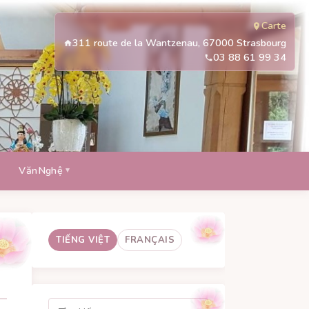
Carte
311 route de la Wantzenau, 67000 Strasbourg
03 88 61 99 34
VănNghệ
TIẾNG VIỆT
FRANÇAIS
Tìm