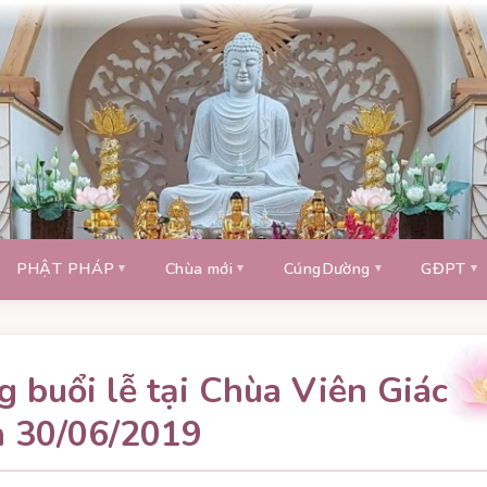
PHẬT PHÁP
Chùa mới
CúngDường
GĐPT
 buổi lễ tại Chùa Viên Giác
n 30/06/2019