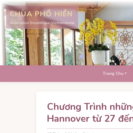
CHÙA PHỔ HIỀN
Association Bouddhique Vietnamienne
Trang Chu
Chương Trình những
Hannover từ 27 đế