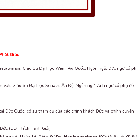
Phật Giáo
eelawansa, Giáo Sư Đại Học Wien, Áo Quốc. Ngôn ngữ: Đức ngữ có ph
eevali, Giáo Sư Đại Học Senath, Ấn Độ. Ngôn ngữ: Anh ngữ có phụ đề
tại Đức Quốc, có sự tham dự của các chính khách Đức và chính quyền
 Đức
(ĐĐ. Thích Hạnh Giới)
chling
pd. Thiện Trí,
Giáo Sư Đại Học Magdeburg
, Đức Quốc và
Kỹ Sư