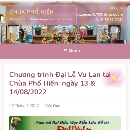
Carte
CHÙA PHỔ HIỀN
311 route de la Wantzenau, 67000 Strasbourg
Association Bouddhique Vietnamienne
03 88 61 99 34
☰ Menu
Chương trình Đại Lễ Vu Lan tại
Chùa Phổ Hiền: ngày 13 &
14/08/2022
22 Tháng 7 2022 — Diệu Đạo