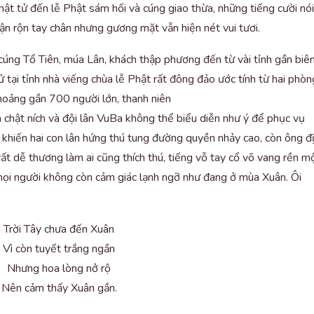
ật tử đến lễ Phật sám hối và cúng giao thừa, những tiếng cười nói
ận rộn tay chân nhưng gương mặt vẫn hiện nét vui tươi.
ng Tổ Tiên, múa Lân, khách thập phương đến từ vài tỉnh gần biê
tại tỉnh nhà viếng chùa lễ Phật rất đông đảo ước tính từ hai phòn
hoảng gần 700 người lớn, thanh niên
n chật ních và đội lân VuBa không thể biểu diễn như ý để phục vụ
 khiến hai con lân hứng thú tung đường quyền nhảy cao, còn ông đ
ất dễ thương làm ai cũng thích thú, tiếng vỗ tay cổ võ vang rền m
, mọi người không còn cảm giác lạnh ngỡ như đang ở mùa Xuân. Ôi
Trời Tây chưa đến Xuân
Vì còn tuyết trắng ngần
Nhưng hoa lòng nở rộ
Nên cảm thấy Xuân gần.