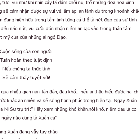
ươi vui như khi nhìn cây lá đâm chồi nụ, trổ những đóa hoa xinh
g sẽ cảm nhận được sự vui vẻ, ấm áp, an lành dù trong khoảnh khắ
n đang hiện hữu trong tâm linh từng cá thể là nét đẹp của sự tỉnh
 đều náo nức, vui cười đón nhận niềm an lạc vào trong thân tâm
yệt mỹ của của những ai ngộ Đạo.
Cuộc sống của con người
Tuần hoàn theo luật định
Nếu chúng ta thức tỉnh
Sẽ cảm thấy tuyệt vời!
i qua nhiều gian nan, lận đận, đau khổ… nếu ai thấu hiểu được hai c
tức khắc an nhiên và sẽ sống hạnh phúc trong hiện tại. Ngày Xuân
 Ni Sư trụ trì :” Hãy xem những khó khăn,nỗi khổ, niềm đau là cơ
ì ngày nào cũng là Xuân cả”.
ng Xuân đang vẫy tay chào