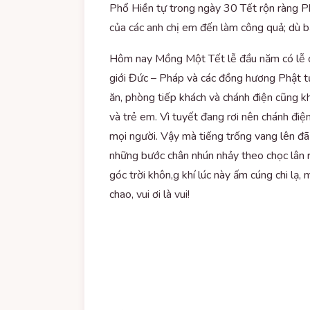
Phổ Hiền tự trong ngày 30 Tết rộn ràng Ph
của các anh chị em đến làm công quả; dù b
Hôm nay Mồng Một Tết lễ đầu năm có lễ cú
giới Đức – Pháp và các đồng hương Phật tử 
ăn, phòng tiếp khách và chánh điện cũng k
và trẻ em. Vì tuyết đang rơi nên chánh điệ
mọi người. Vậy mà tiếng trống vang lên đã
những bước chân nhún nhảy theo chọc lân r
góc trời khôn,g khí lúc này ấm cúng chi lạ
chao, vui ơi là vui!