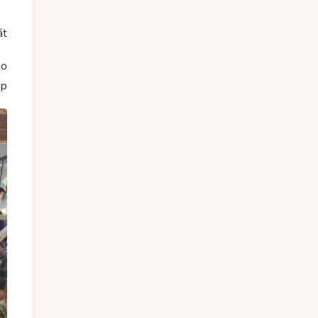
át
ão
áp