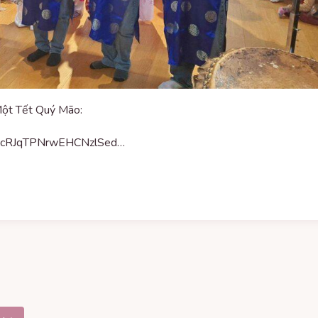
ột Tết Quý Mão:
M7LcRJqTPNrwEHCNzlSed…