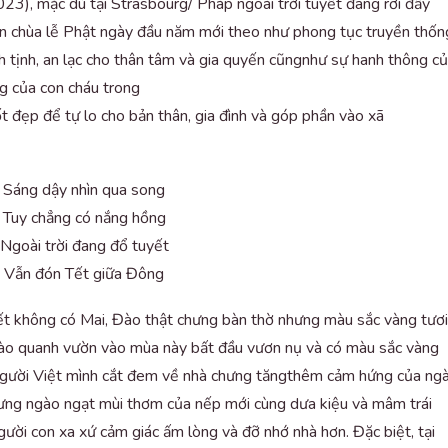
), mặc dù tại Strasbourg/ Pháp ngoài trời tuyết đang rơi đầy
 chùa lễ Phật ngày đầu năm mới theo như phong tục truyền thốn
nh tịnh, an lạc cho thân tâm và gia quyến cũngnhư sự hanh thông c
ng của con cháu trong
ốt đẹp để tự lo cho bản thân, gia đình và góp phần vào xã
Sáng dậy nhìn qua song
Tuy chẳng có nắng hồng
Ngoài trời đang đổ tuyết
Vẫn đón Tết giữa Đông
ết không có Mai, Đào thật chưng bàn thờ nhưng màu sắc vàng tươi
 rào quanh vườn vào mùa này bất đầu vươn nụ và có màu sắc vàng
gười Việt mình cắt đem về nhà chưng tăngthêm cảm hứng của ng
hưng ngào ngạt mùi thơm của nếp mới cùng dưa kiệu và mâm trái
ười con xa xứ cảm giác ấm lòng và đỡ nhớ nhà hơn. Đặc biệt, tại