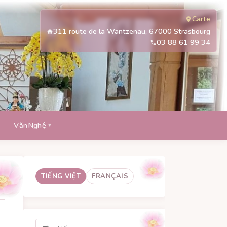
Carte
311 route de la Wantzenau, 67000 Strasbourg
03 88 61 99 34
VănNghệ
TIẾNG VIỆT
FRANÇAIS
Tìm