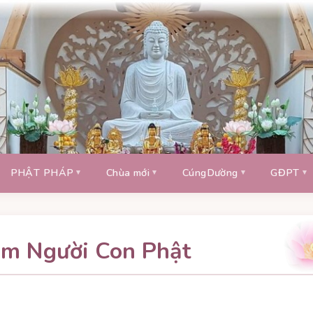
PHẬT PHÁP
Chùa mới
CúngDường
GĐPT
âm Người Con Phật