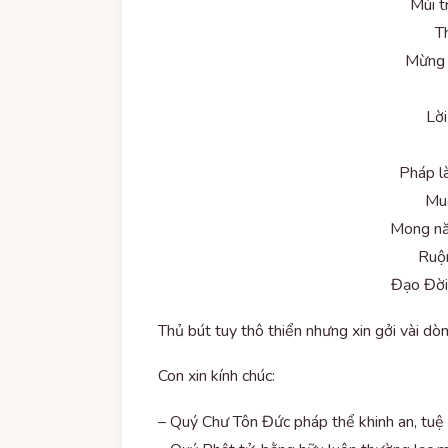
Mùi t
T
Mừng 
Lời
Pháp l
Muô
Mong n
Ruộ
Đạo Đời
Thủ bút tuy thô thiển nhưng xin gởi vài d
Con xin kính chúc:
– Quý Chư Tôn Đức pháp thể khinh an, tuệ 