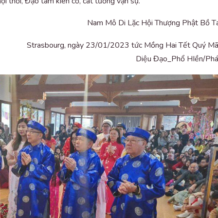
i thời, Đạo tâm kiên cố, cát tường vạn sự.
Nam Mô Di Lặc Hội Thượng Phật Bồ T
Strasbourg, ngày 23/01/2023 tức Mồng Hai Tết Quý M
Diệu Đạo_Phổ HIền/Ph