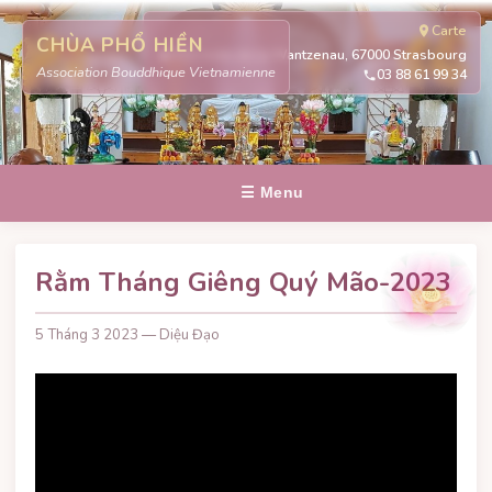
Carte
CHÙA PHỔ HIỀN
311 route de la Wantzenau, 67000 Strasbourg
Association Bouddhique Vietnamienne
03 88 61 99 34
☰ Menu
Rằm Tháng Giêng Quý Mão-2023
5 Tháng 3 2023 — Diệu Đạo