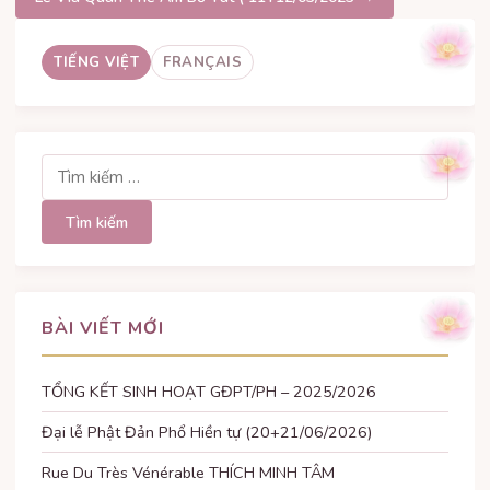
bài
TIẾNG VIỆT
FRANÇAIS
viết
Tìm
kiếm
cho:
BÀI VIẾT MỚI
TỔNG KẾT SINH HOẠT GĐPT/PH – 2025/2026
Đại lễ Phật Đản Phổ Hiền tự (20+21/06/2026)
Rue Du Très Vénérable THÍCH MINH TÂM