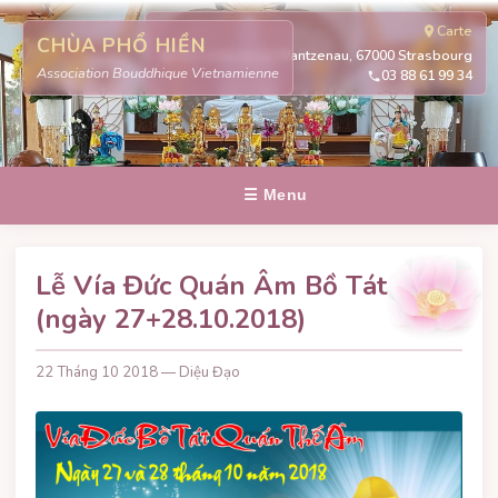
Carte
CHÙA PHỔ HIỀN
311 route de la Wantzenau, 67000 Strasbourg
Association Bouddhique Vietnamienne
03 88 61 99 34
☰ Menu
Lễ Vía Đức Quán Âm Bồ Tát
(ngày 27+28.10.2018)
22 Tháng 10 2018 — Diệu Đạo