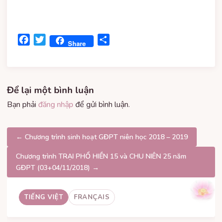
Facebook
Twitter
Share
Share
Để lại một bình luận
Bạn phải
đăng nhập
để gửi bình luận.
Điều
← Chương trình sinh hoạt GĐPT niên học 2018 – 2019
hướng
Chương trình TRẠI PHỔ HIỀN 15 và CHU NIÊN 25 năm
GĐPT (03+04/11/2018) →
bài
viết
TIẾNG VIỆT
FRANÇAIS